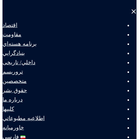
Close
menu
اقتصاد
مقاومت
برنامه هسته‌اي
بنيادگرايي
داخلي/ تاریخی
تروريسم
متخصصين
حقوق بشر
درباره ما
كليپها
اطلاعيه مطبوعاتي
خاورميانه
فارسی