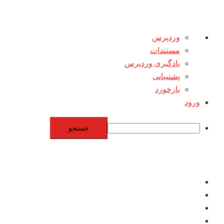
درباره
وردپرس
وردپرس
مستندات
یادگیری وردپرس
پشتیبانی
بازخورد
ورود
جستجو
Skip
to
content
اقتصاد
مقاومت
برنامه هسته‌اي
بنيادگرايي