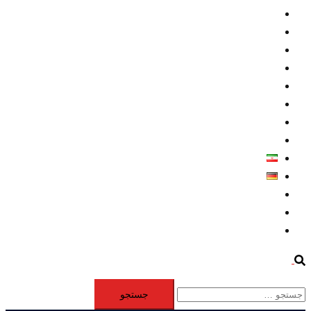
داخلي/ تاریخی
تروريسم
متخصصين
حقوق بشر
درباره ما
كليپها
اطلاعيه مطبوعاتي
خاورميانه
فارسی
Deutsch
Aktivität
Mitglieder
#12877 (بدون عنوان)
Search
جستجو
برای: