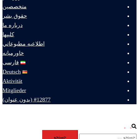
متخصصين
حقوق بشر
درباره ما
كليپها
اطلاعيه مطبوعاتي
خاورميانه
فارسی
Deutsch
Aktivität
Mitglieder
#12877 (بدون عنوان)
Toggle
Search
جستجو
menu