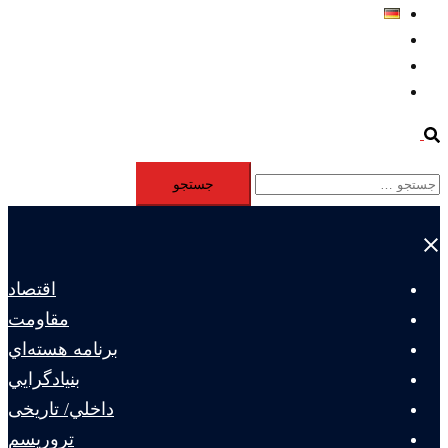
Deutsch
Aktivität
Mitglieder
#12877 (بدون عنوان)
Search
جستجو
برای:
Close
menu
اقتصاد
مقاومت
برنامه هسته‌اي
بنيادگرايي
داخلي/ تاریخی
تروريسم