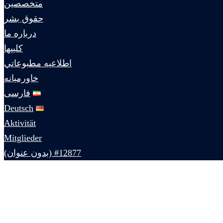
متخصصين
حقوق بشر
درباره ما
كليپها
اطلاعيه مطبوعاتي
خاورميانه
فارسی
Deutsch
Aktivität
Mitglieder
#12877 (بدون عنوان)