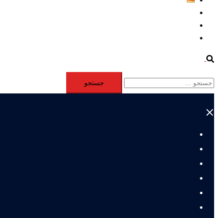
Aktivität
Mitglieder
#12877 (بدون عنوان)
Search
جستجو
برای:
Close
menu