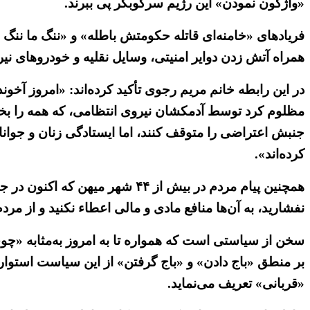
«واژگون نمودن» این رژیم سرکوبگر پی ببرند.
فریادهای «خامنه‌ای قاتله حکومتش باطله» و «ننگ ما ننگ 
همراه آتش زدن دوایر امنیتی، وسایل نقلیه و خودروهای نیرو
در این رابطه خانم مریم رجوی تأکید کرده‌اند: «امروز آخو
مظلوم کرد توسط آدمکشان نیروی انتظامی، که همه را بخ
جنبش اعتراضی را متوقف کنند، اما ایستادگی زنان و جوانان
کرده‌اند».
همچنین پیام مردم در بیش از ۴۴ 
نفشارید، به آن‌ها منافع مادی و مالی اعطاء نکنید و از م
سخن از سیاستی است که همواره تا به امروز به‌مثابه «چو
بر منطق «باج دادن» و «باج گرفتن» از این سیاست استوار نم
«قربانی» تعریف می‌نماید.