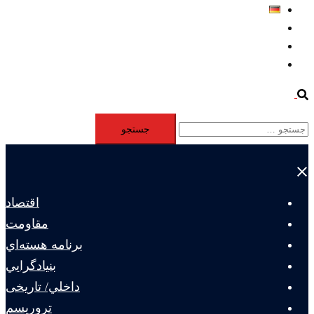
Deutsch
Aktivität
Mitglieder
#12877 (بدون عنوان)
Search
جستجو
برای:
Close
menu
اقتصاد
مقاومت
برنامه هسته‌اي
بنيادگرايي
داخلي/ تاریخی
تروريسم