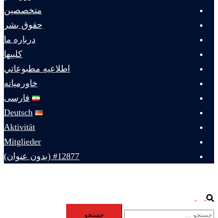
متخصصين
حقوق بشر
درباره ما
كليپها
اطلاعيه مطبوعاتي
خاورميانه
فارسی
Deutsch
Aktivität
Mitglieder
#12877 (بدون عنوان)
Toggle
Search
جستجو
menu