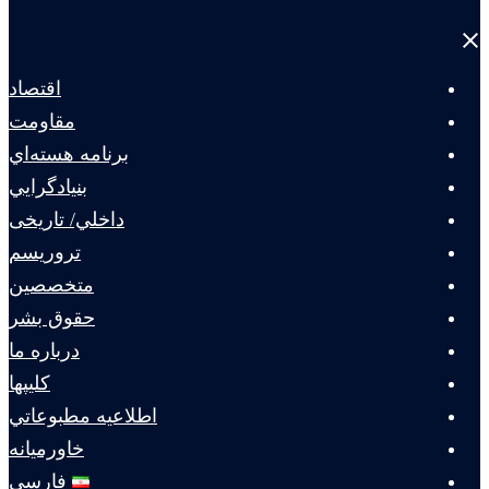
Close
menu
اقتصاد
مقاومت
برنامه هسته‌اي
بنيادگرايي
داخلي/ تاریخی
تروريسم
متخصصين
حقوق بشر
درباره ما
كليپها
اطلاعيه مطبوعاتي
خاورميانه
فارسی