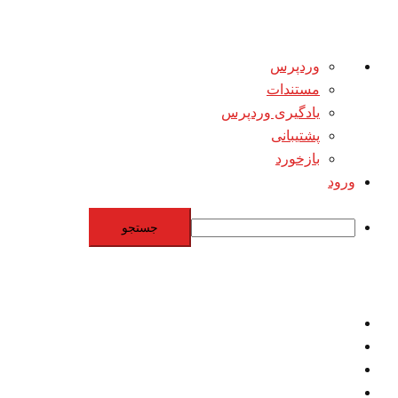
درباره
وردپرس
وردپرس
مستندات
یادگیری وردپرس
پشتیبانی
بازخورد
ورود
جستجو
Skip
to
content
اقتصاد
مقاومت
برنامه هسته‌اي
بنيادگرايي