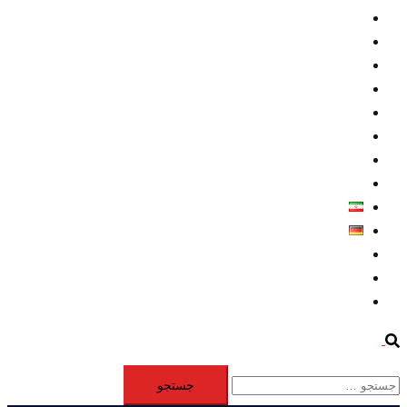
داخلي/ تاریخی
تروريسم
متخصصين
حقوق بشر
درباره ما
كليپها
اطلاعيه مطبوعاتي
خاورميانه
فارسی
Deutsch
Aktivität
Mitglieder
#12877 (بدون عنوان)
Search
جستجو
برای: