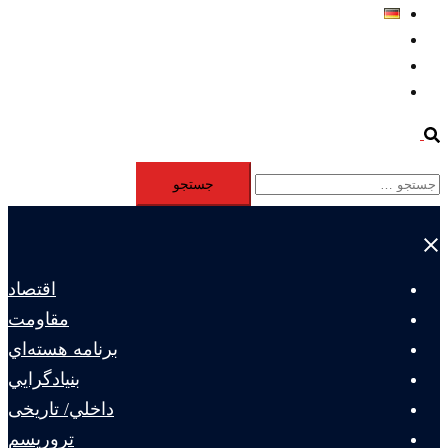
Deutsch
Aktivität
Mitglieder
#12877 (بدون عنوان)
Search
جستجو
برای:
Close
menu
اقتصاد
مقاومت
برنامه هسته‌اي
بنيادگرايي
داخلي/ تاریخی
تروريسم