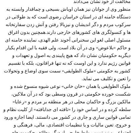
مخالفت از خود نشان می‌دادند
منظور وی از جوانان نیز همان اوباش بسیجی و چماقدار وابسته به
دستگاه خامنه ای در استان خراسان رضوی است که ید طولانی در
سرکوب مردم و دگر اندیشان و نیزبالا رفتن و آتش زدن سفارتخانه
ها و کنسولگری های کشورهای خارجی دارند.همچنین بدون اغراق
مسئول اصلی لغو این سخنرانی آخوند علم الهدی، نماینده خامنه ای
و حاکم «بلاعوض» وی در آن بلاد است. ولی فقیه با این اقدام یکبار
دیگربه حکومتیان نشان داد که هیچ پایبندی به اصول و تعهدات و
قوانین رژیم ندارد و این اوست که نه تنها فراقانون، بلکه با تقسیم
کشور به حکومتی «ملوک الطوایفی» سمت سوی اوضاع و وتحولات
را تعین و تکلیف می نماید.
ملوک الطوایفی یا همان «خان خانی» نوعی شیوه منسوخ شده و
شکست خورده حکومتی در قرون وسطی بود که در آن ملاکین،
مالکین بزرگ و حاکمان محلی در هر منطقه بر مردم و «رعایا»
سلطه کرده و در اساس خود را «تافته ای جدابافته» از کلیت نظام و
تمامی قوانین ساری و جاری در کشور می دانستند. ایضا اجازه ورود
و خروج، تعین مالیات و یا تنظیمات اقتصادی، مالی، فرهنگی و
اجتماعی و نیز تبیین روابط خارجی از دیگر وظائف حکومت های