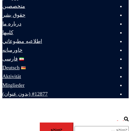
متخصصين
حقوق بشر
درباره ما
كليپها
اطلاعيه مطبوعاتي
خاورميانه
فارسی
Deutsch
Aktivität
Mitglieder
#12877 (بدون عنوان)
Toggle
Search
جستجو
menu