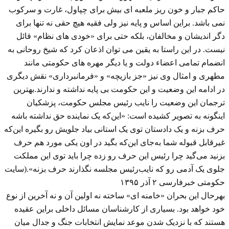
حاکم جبار و خون ریز ملعبه ای بیش برای چپاول، غارت و سرکوب
نمی باشد. براین اساس و پایه نیز ولی فقیه هیچ حقی نه تنها برای
دگر اندیشان و مخالفان، بلکه حتی برای «خودی های نظام» قائل
نیست. در این راستا به یقین می توان اذعان کرد که شیخ روحانی به
انضمام تمامی اعضاء دولت و یا دیگر مهره های حکومتی مانند
مطهری و امثال وی نیز «جز بازیچه» و «فرمانبرداری» نقش دیگری
در ادامه این وضعیت و این حکومت بی پایه نداشته و ندارند.بهترین
ترجمان این وضعیت را نایب رئیس مجلس حکومت، پزشکیان
اینگونه به تصویر کشیده است: «این‌که یک نماینده حق نداشته باشه
حرف بزنه و یک دادستان توی یک استانی بیاد جلویش رو بگیره این‌که
غیرقابل قبوله شما به‌جای این‌که بگید در اون یکی مورد هم حرف
بزنید می‌گید چرا رئیس این حرف رو زده چرا باید توی این مملکت
جلوی یک آدمی رو که نایب‌رئیس مجلسه نگذارند حرف بزنه».(سایت
حکومتی خبرفارسی ۲ آذر ۱۳۹۵
بهرحال این بحران «خامنه ای» ساخته نه اولین آن و نه آخرین از نوع
خود خواهد بود. بسیاری از کارشناسان مسائل داخلی براین عقیده
هستند که با نزدیک شدن موعد نمایش انتخابات جنگ و جدال میان