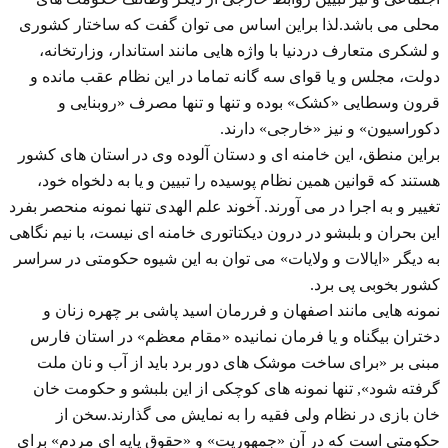
محلی می باشد.لذا براین اساس می توان گفت که ساختار کشوری
و لشکری متعارف دردنیا با واژه هایی مانند استاندار، وزارتخانه،
دولت، مجلس و یا قوای سه گانه تماما در این نظام عقب مانده و
قرون وسطایی «کشک» بوده و تنها و تنها مصرف «روبنایی و
دکوراسیون» و نیز «خارجی» دارند.
براین منطق، این خامنه ای و دستان آلوده وی در استان های کشور
هستند که قوانین همین نظام پوسیده را تبیین و یا به دلخواه خود،
تغییر و به اجرا در می آورند. آخوند علم الهدی تنها نمونه منحصر بفرد
این بحران و بلبشو در درون دیکتاتوری خامنه ای نیست، با نیم نگاهی
به دیگر «ایالات و ولایات» می توان به این شیوه حکومتی در سراسر
کشور بخوبی پی برد.
نمونه هایی مانند اصفهان و فررمان اسید پاشی بر چهره زنان و
دختران بیگناه و یا فرمان نمانیده «مقام معظم» در استان فارس
مبنی بر «برای ساخت موشک های دور برد باید از آب و نان ملت
گرفته شود», تنها نمونه های کوچکی از این بلبشو و حکومت خان
خان بازی در نظام ولی فقیه را به نمایش می گذارند.سخن از
حکومتی است که در آن «جمهوریت» و «حقوق پایه ای مردم» برای