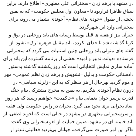
در مشهد با برهم زدن «سخنرانی علی مطهری» اطلاع دارند. براین
سیاق ظاهرا قراربود تا «معاون اول مجلس حکومت» که به یقین
بخشی از طیول «خودی های نظام» آخوندی بشمار می رود، برای
سخنرانی وارد این شهرگردد.
خبرآن نیز از هفته ها قبل توسط رسانه های باند روحانی در بوق و
کرنا گذاشته شد تا خدای نکرده، باند مقابل «زهره ترک» نشود. از
گفته های متولی باند روحانی چنین استنبات می گردد که سخنرانی
فرستاده «دولت تدبیر و امید» بخشی از برنامه گسترده این باند برای
آماده سازی نمایش انتخاباتی است که روز یکشنبه گذشته بدستور
دادستانی حکومت و بدلیل «تشویش و برهم زدن نظم عمومی» مهر
و موم گردید.بهرحال از هر منظر که به این «زلزله سیاسی» در
درون نظام آخوندی بنگریم، به یقین به مخرج مشترکی بنام جنگ
قدرت برسر خوان یغمایی بنام «حاکمیت» خواهیم رسید که هر روز
ابعاد بحرانی تری بخود می گیرد. بحران در راس حکومت ولی فقیه
بر سرسخنرانی مطهری در مشهد در حالی است که آخوند لطفی، از
باند خامنه ای در مشهد، ضمن حمایت از لغو سخنرانی وی گفت:
«اگر این امر صورت نمی‌گرفت، جوانان بی‌تردید فعالیتی تندتر از