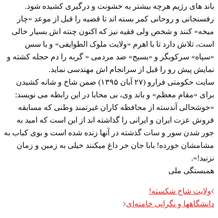
باند های رژیم هرچه بیشتر به خشونت و درگیری کشیده شود.
رفسنجانی و روحانی کمر بسته اند تا قضیه را قبل از موعد «چار
میخه» کنند و شخص ولی فقیه نیز که اکنون چنته اش بسیار خالی
است، تلاش دارد تا با اهرم «ولایت ملوک الطوایفی» و با سس
«سپاه» سرکوبگر و «بسیج» ضد مردمی « گربه را دم حجله کشته و
نمایش پیش رو را قبل از سرانجام اش مهندسی نماید.
سایت حکومتی فرارو (۲۷ آبان ۱۳۹۵) ضمن شاخ و شانه کشیدن
برای «مقام معظم» و باند وی، بی محابا در این رابطه می نویسد:
«خوشحالی آندسته از محافظه کاران غیرتمند وطنی که مسابقه
فروش عزت ایران و ایرانی را گذاشته اند از این است که امید به
جور شدن سور و سات گذشته در آنها زنده شده است و بوی کباب به
مشامشان خورده! بابا جان خر داغ میکنند خیلی به زمین و زمان
نزنید!».
همبستگی ملی
Post
ولایت شاخ شکسته!
navigation
دانشگاهها و نگرانی خامنه‌ای