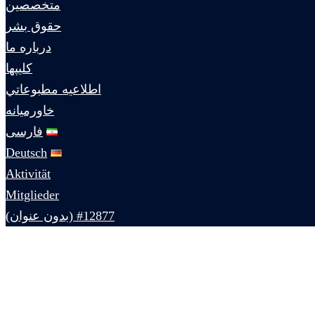
متخصصين
حقوق بشر
درباره ما
كليپها
اطلاعيه مطبوعاتي
خاورميانه
فارسی
Deutsch
Aktivität
Mitglieder
#12877 (بدون عنوان)