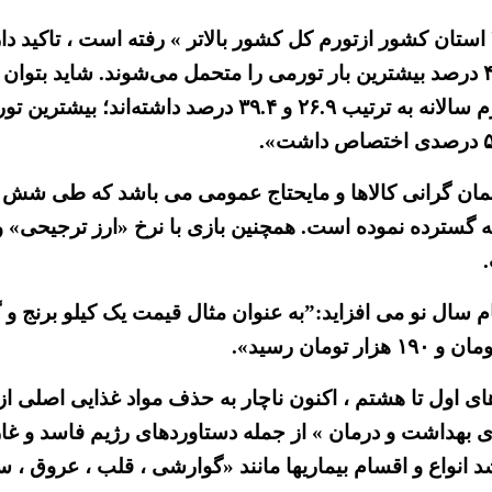
برای نمونه این گزارش با اعتراف به اینکه «نرخ تورم در ۲۴ استان کشور ازتورم کل کشور با
استان‌های ایلام با ۴۳.۹ درصد و کهگیلویه و بویراحمد با ۴۲.۳ درصد بیشترین بار تورمی 
همان گرانی کالاها و مایحتاج عمومی می باشد که طی شش ما
عه گسترده نموده است. همچنین بازی با نرخ «ارز ترجیحی» 
های اول تا هشتم ، اکنون ناچار به حذف مواد غذایی اصلی 
های بهداشت و درمان » از جمله دستاوردهای رژیم فاسد و غ
د انواع و اقسام بیماریها مانند «گوارشی ، قلب ، عروق ، 