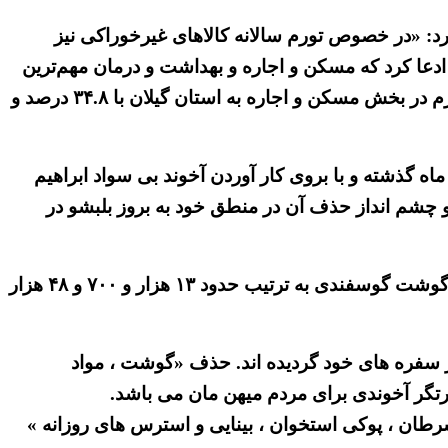
لاتر » رفته است ، تاکید دارد: «در خصوص تورم سالانه کالا‌های غیرخوراکی نیز
را متحمل می‌شوند. شاید بتوان ادعا کرد که مسکن و اجاره و بهداشت و درمان مهم‌ترین
زیرگروه‌های کالا‌های غیرخوراکی است که در بهمن ماه تورم سالانه به ترتیب ۲۶.۹ و ۳۹.۴ درصد داشته‌اند؛ بیشترین تورم در بخش مسکن و اجاره به استان گیلان با ۳۴.۸ درصد و
ه گذشته و با بروی کار آوردن آخوند بی سواد ابراهیم
و چشم انداز حذف آن در منطق خود به بروز بلبشو در
مرکز آمار رژیم با اذعان به گرانی سرسام آور ، بویژه در ایام سال نو می افزاید:”به عنوان مثال قیمت یک کیلو برنج و گوشت گوسفندی به ترتیب حدود ۱۳ هزار و ۷۰۰ و ۴۸ هزار
از سفره های خود گردیده اند. حذف «گوشت ، مواد
ارتگر آخوندی برای مردم میهن مان می باشد.
سرطان ، پوکی استخوان ، بینایی و استرس های روزانه »