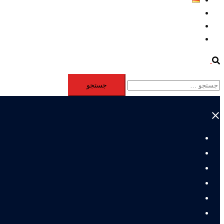
Aktivität
Mitglieder
#12877 (بدون عنوان)
Search
جستجو
برای:
Close
menu