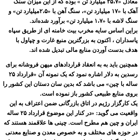
معادل «۲۵،۷ میلیارد تن » بوده که از این میزان سنگ
آهک با «۱۷ میلیارد تن»، سنگ آهن با «۲،۵میلیارد تن» و
سنگ لاشه با «۱،۷ میلیارد تن» برآورد شده‌اند.
براین اساس سایه مخرب بیت خامنه ای از طریق سپاه
پاسداران ، اکنون به بزرگترین منبع غارت و چپاول با
هدف بدست آوردن منابع مالی تبدیل شده اند.
همچنین باید به به انعقاد قراردادهای میهن فروشانه برای
رسدین به دلار اشاره نمود که یک نمونه آن «قرارداد ۲۵
ساله با چین» می باشد که بدین سان دستان این کشور را
بروی منابع طبیعی کشور باز نموده است.
یک کارگزار رژیم در اتاق بازرگانی ضمن اعتراف به این
واقعیت می گوید: «در کنار این موضوع قرارداد ۲۵ ساله
ایران و چین هم مطرح است. چینی ها علاقمند هستند که
در حوزه های مختلف و به خصوص معدن و صنایع معدنی