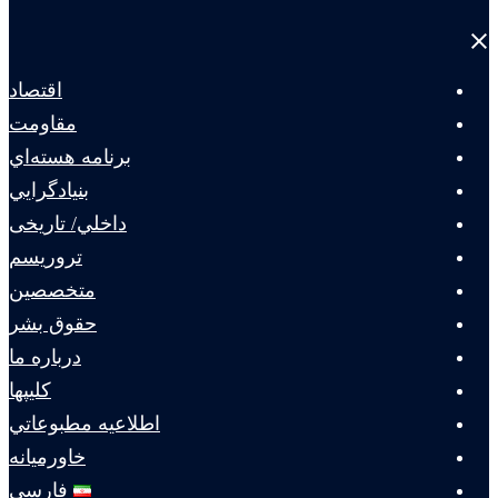
Close
menu
اقتصاد
مقاومت
برنامه هسته‌اي
بنيادگرايي
داخلي/ تاریخی
تروريسم
متخصصين
حقوق بشر
درباره ما
كليپها
اطلاعيه مطبوعاتي
خاورميانه
فارسی