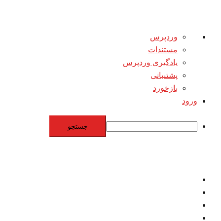
درباره
وردپرس
وردپرس
مستندات
یادگیری وردپرس
پشتیبانی
بازخورد
ورود
جستجو
Skip
to
content
اقتصاد
مقاومت
برنامه هسته‌اي
بنيادگرايي