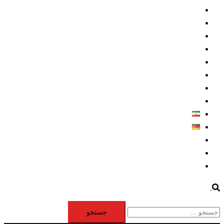
داخلي/ تاریخی
تروريسم
متخصصين
حقوق بشر
درباره ما
كليپها
اطلاعيه مطبوعاتي
خاورميانه
فارسی
Deutsch
Aktivität
Mitglieder
#12877 (بدون عنوان)
Search
جستجو
برای: