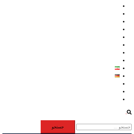
داخلي/ تاریخی
تروريسم
متخصصين
حقوق بشر
درباره ما
كليپها
اطلاعيه مطبوعاتي
خاورميانه
فارسی
Deutsch
Aktivität
Mitglieder
#12877 (بدون عنوان)
Search
جستجو
برای: