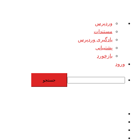
درباره
وردپرس
وردپرس
مستندات
یادگیری وردپرس
پشتیبانی
بازخورد
ورود
جستجو
Skip
to
content
اقتصاد
مقاومت
برنامه هسته‌اي
بنيادگرايي