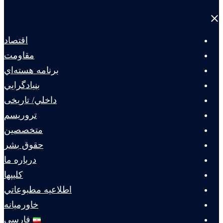
Close
menu
اقتصاد
مقاومت
برنامه هسته‌اي
بنيادگرايي
داخلي/ تاریخی
تروريسم
متخصصين
حقوق بشر
درباره ما
كليپها
اطلاعيه مطبوعاتي
خاورميانه
فارسی