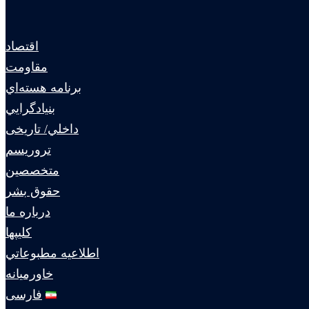
اقتصاد
مقاومت
برنامه هسته‌اي
بنيادگرايي
داخلي/ تاریخی
تروريسم
متخصصين
حقوق بشر
درباره ما
كليپها
اطلاعيه مطبوعاتي
خاورميانه
فارسی