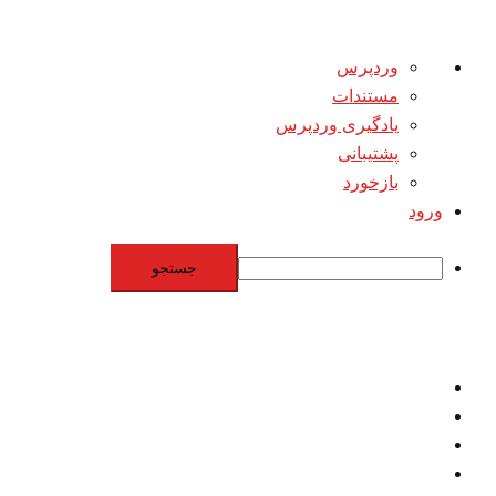
درباره
وردپرس
وردپرس
مستندات
یادگیری وردپرس
پشتیبانی
بازخورد
ورود
جستجو
Skip
to
content
اقتصاد
مقاومت
برنامه هسته‌اي
بنيادگرايي