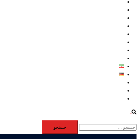
داخلي/ تاریخی
تروريسم
متخصصين
حقوق بشر
درباره ما
كليپها
اطلاعيه مطبوعاتي
خاورميانه
فارسی
Deutsch
Aktivität
Mitglieder
#12877 (بدون عنوان)
Search
جستجو
برای: