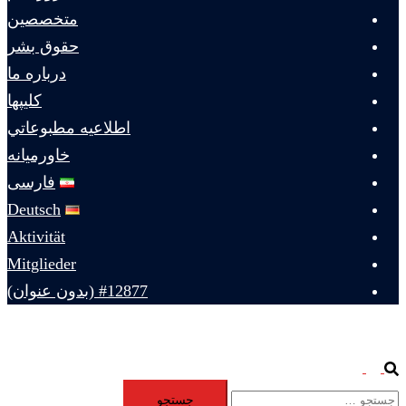
متخصصين
حقوق بشر
درباره ما
كليپها
اطلاعيه مطبوعاتي
خاورميانه
فارسی
Deutsch
Aktivität
Mitglieder
#12877 (بدون عنوان)
Toggle
Search
جستجو
menu