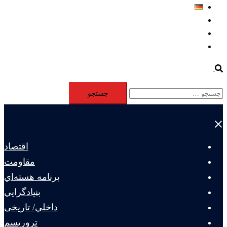
Deutsch
Aktivität
Mitglieder
#12877 (بدون عنوان)
Search
جستجو
برای:
Close
menu
اقتصاد
مقاومت
برنامه هسته‌اي
بنيادگرايي
داخلي/ تاریخی
تروريسم