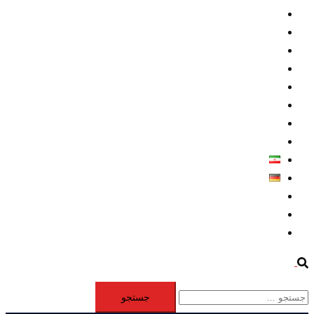
داخلي/ تاریخی
تروريسم
متخصصين
حقوق بشر
درباره ما
كليپها
اطلاعيه مطبوعاتي
خاورميانه
فارسی
Deutsch
Aktivität
Mitglieder
#12877 (بدون عنوان)
Search
جستجو
برای: