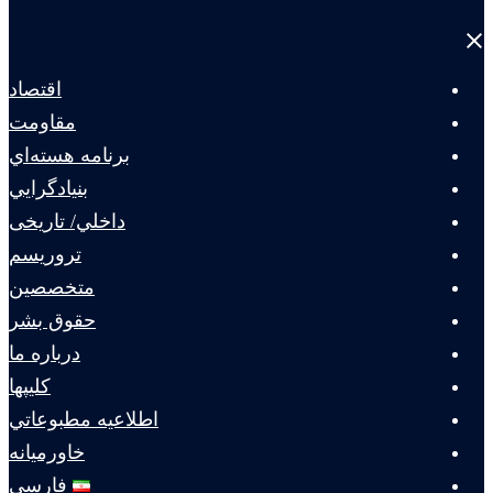
Close
menu
اقتصاد
مقاومت
برنامه هسته‌اي
بنيادگرايي
داخلي/ تاریخی
تروريسم
متخصصين
حقوق بشر
درباره ما
كليپها
اطلاعيه مطبوعاتي
خاورميانه
فارسی