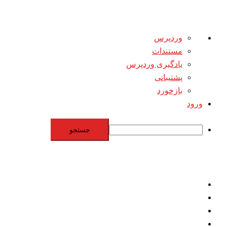
درباره
وردپرس
وردپرس
مستندات
یادگیری وردپرس
پشتیبانی
بازخورد
ورود
جستجو
Skip
to
content
اقتصاد
مقاومت
برنامه هسته‌اي
بنيادگرايي