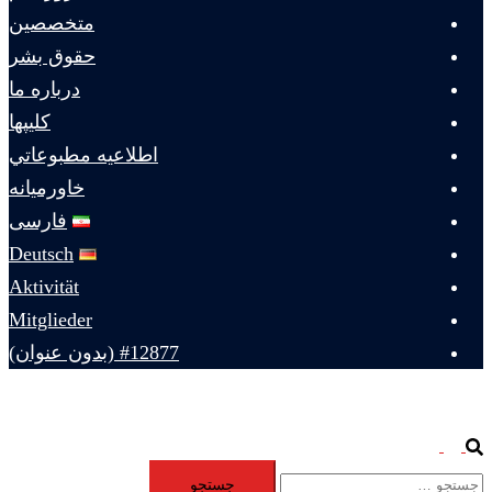
متخصصين
حقوق بشر
درباره ما
كليپها
اطلاعيه مطبوعاتي
خاورميانه
فارسی
Deutsch
Aktivität
Mitglieder
#12877 (بدون عنوان)
Toggle
Search
جستجو
menu