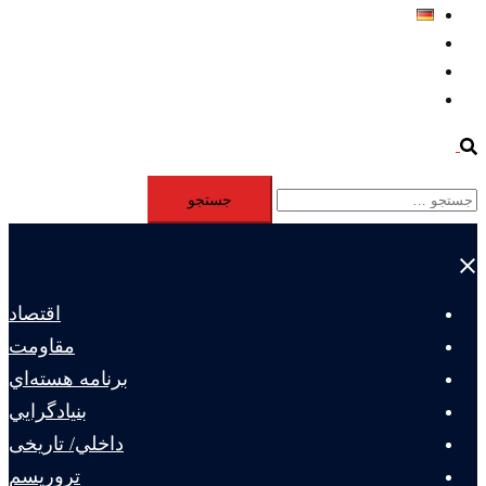
Deutsch
Aktivität
Mitglieder
#12877 (بدون عنوان)
Search
جستجو
برای:
Close
menu
اقتصاد
مقاومت
برنامه هسته‌اي
بنيادگرايي
داخلي/ تاریخی
تروريسم