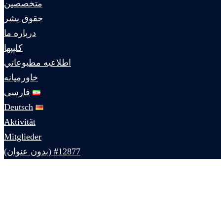
متخصصين
حقوق بشر
درباره ما
كليپها
اطلاعيه مطبوعاتي
خاورميانه
فارسی
Deutsch
Aktivität
Mitglieder
#12877 (بدون عنوان)