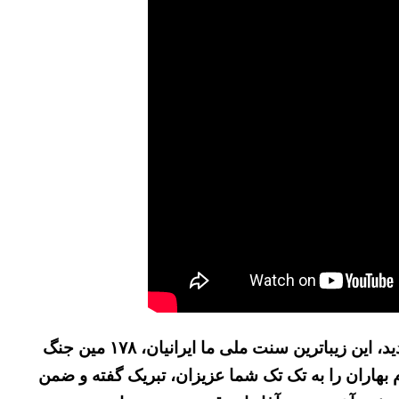
دفتر نخست نوروزی تلویزیون ایران زمین را تقدیم حضورتان می کنیم. با بهترین شادباش های نوروزی در آغاز سال جدید، این زیباترین سنت ملی ما ایرانیان، ۱۷۸ مین جنگ
 بهاران را به تک تک شما عزیزان، تبریک گفته و ضمن