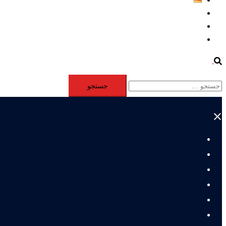
Aktivität
Mitglieder
#12877 (بدون عنوان)
Search
جستجو
برای:
Close
menu