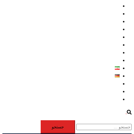
داخلي/ تاریخی
تروريسم
متخصصين
حقوق بشر
درباره ما
كليپها
اطلاعيه مطبوعاتي
خاورميانه
فارسی
Deutsch
Aktivität
Mitglieder
#12877 (بدون عنوان)
Search
جستجو
برای: