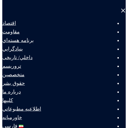
Close
menu
اقتصاد
مقاومت
برنامه هسته‌اي
بنيادگرايي
داخلي/ تاریخی
تروريسم
متخصصين
حقوق بشر
درباره ما
كليپها
اطلاعيه مطبوعاتي
خاورميانه
فارسی