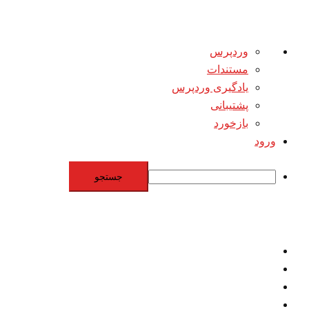
درباره
وردپرس
وردپرس
مستندات
یادگیری وردپرس
پشتیبانی
بازخورد
ورود
جستجو
Skip
to
content
اقتصاد
مقاومت
برنامه هسته‌اي
بنيادگرايي