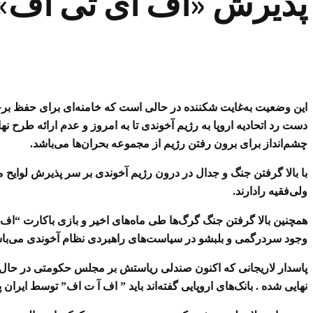
پذیرش «اف ای تی اف» پ
این وضعیت به‌غایت شکننده در حالی است که خامنه‌ای برای حفظ برج
دست رد اتحادیه اروپا به رژیم آخوندی تا به امروز و عدم ارائه طرح نها
چشم‌انداز برای برون رفتن رژیم از مجموعه بحران‌ها می‌باشد.
با بالا گرفتن جنگ و جدال در درون رژیم آخوندی بر سر پذیرش لوایح مب
ولی‌فقیه رادارند.
همچنین بالا گرفتن جنگ گرگ‌ها طی ماه‌های اخیر و بازی باکارت “ا
وجود سردرگمی و بلبشو در سیاست‌های راهبردی نظام آخوندی می‌با
پاسدار لاریجانی که اکنون صندلی ریاستش بر مجلس حکومتی در حال “لق
نهایی شده . بانک‌های اروپایی گفته‌اند باید ” اف آ ت اف” توسط ایران پذیرف