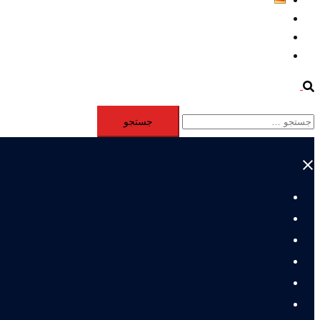
Aktivität
Mitglieder
#12877 (بدون عنوان)
Search
جستجو
برای:
Close
menu