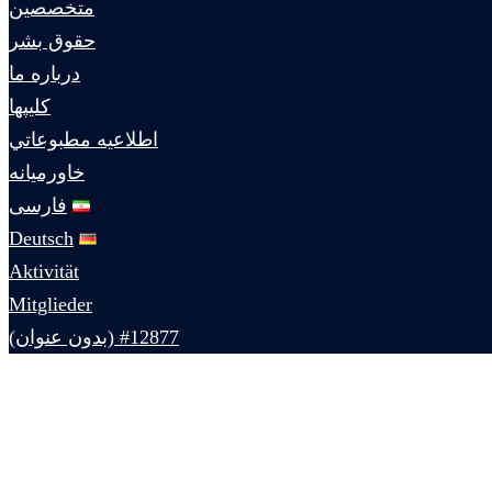
متخصصين
حقوق بشر
درباره ما
كليپها
اطلاعيه مطبوعاتي
خاورميانه
فارسی
Deutsch
Aktivität
Mitglieder
#12877 (بدون عنوان)