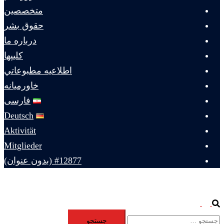
متخصصين
حقوق بشر
درباره ما
كليپها
اطلاعيه مطبوعاتي
خاورميانه
فارسی
Deutsch
Aktivität
Mitglieder
#12877 (بدون عنوان)
Toggle
Search
جستجو
menu