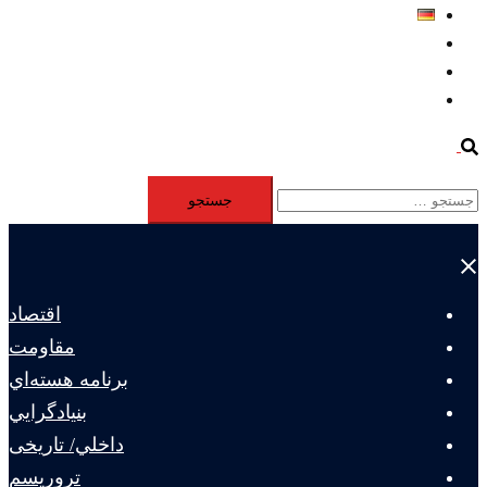
Deutsch
Aktivität
Mitglieder
#12877 (بدون عنوان)
Search
جستجو
برای:
Close
menu
اقتصاد
مقاومت
برنامه هسته‌اي
بنيادگرايي
داخلي/ تاریخی
تروريسم