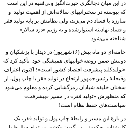
در این میان دجالگری حیرت‌انگیز ولی‌فقیه در این است
که پیوسته در سخنرانیهای سالانه‌اش از اهمیت تولید و
مبارزه با فساد دم می‌زند، ولی نظامش بر پایه تولید فقر
و فساد نهادینه استوارشده و به رژیم «دزد سالار»
شناخته می‌شود.
خامنه‌ای دو ماه پیش (۱۶شهریور) در دیدار با پزشکیان و
دولتش ضمن روضه‌خوانیهای همیشگی خود تأکید کرد که
«تولیدکلید پیشرفت اقتصاد کشور است»! اکنون اعتراف
وقیحانهٔ رئیس‌جمهور ارتجاع در تولید فقر با چاپ پول، از
سخنان خلیفه شیادان رمزگشایی کرده و معلوم می‌شود
که منظورش «تولید فقر» در مسیر «پیشرفت»
سیاست‌های حفظ نظام است!
در بارهٔ این مسیر و رابطهٔ چاپ پول و تولید فقر، یک
کارشناس حکومتی می‌گوید: «کشور در تمام سال‌ها با