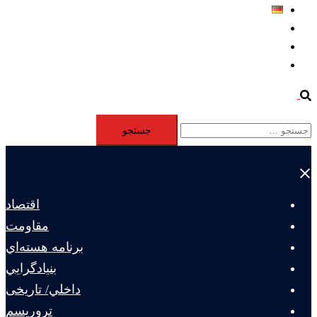
Deutsch
Aktivität
Mitglieder
#12877 (بدون عنوان)
Search
جستجو
برای:
Close
menu
اقتصاد
مقاومت
برنامه هسته‌اي
بنيادگرايي
داخلي/ تاریخی
تروريسم