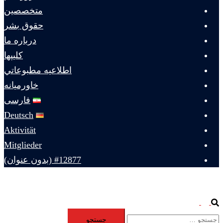
متخصصين
حقوق بشر
درباره ما
كليپها
اطلاعيه مطبوعاتي
خاورميانه
فارسی
Deutsch
Aktivität
Mitglieder
#12877 (بدون عنوان)
Toggle
Search
جستجو
menu