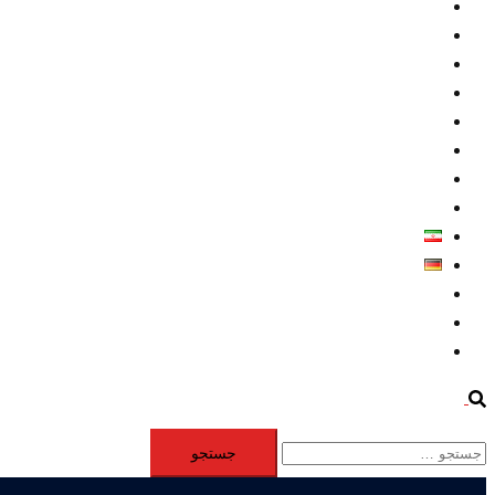
داخلي/ تاریخی
تروريسم
متخصصين
حقوق بشر
درباره ما
كليپها
اطلاعيه مطبوعاتي
خاورميانه
فارسی
Deutsch
Aktivität
Mitglieder
#12877 (بدون عنوان)
Search
جستجو
برای: