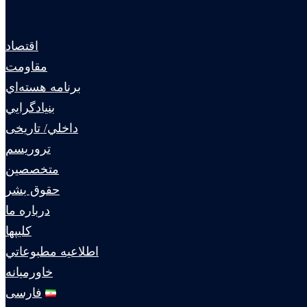
اقتصاد
مقاومت
برنامه هسته‌اي
بنيادگرايي
داخلي/ تاریخی
تروريسم
متخصصين
حقوق بشر
درباره ما
كليپها
اطلاعيه مطبوعاتي
خاورميانه
فارسی