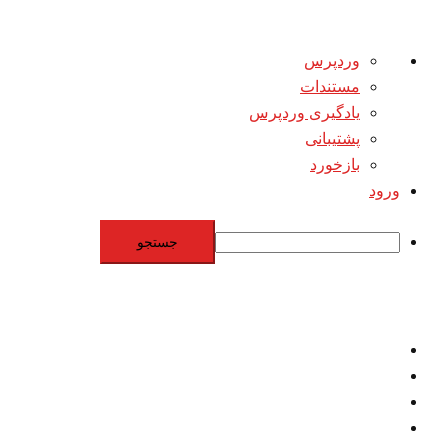
درباره
وردپرس
وردپرس
مستندات
یادگیری وردپرس
پشتیبانی
بازخورد
ورود
جستجو
Skip
to
content
اقتصاد
مقاومت
برنامه هسته‌اي
بنيادگرايي