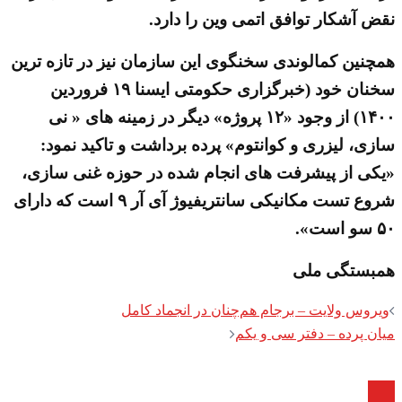
نقض آشکار توافق اتمی وین را دارد.
همچنین کمالوندی سخنگوی این سازمان نیز در تازه ترین
سخنان خود (خبرگزاری حکومتی ایسنا ۱۹ فروردین
۱۴۰۰) از وجود «۱۲ پروژه» دیگر در زمینه های « نی
سازی، لیزری و کوانتوم» پرده برداشت و تاکید نمود:
«یکی از پیشرفت های انجام شده در حوزه غنی سازی،
شروع تست مکانیکی سانتریفیوژ آی آر ۹ است که دارای
۵۰ سو است».
همبستگی ملی
Post
ویروس ولایت – برجام هم‌چنان در انجماد کامل
navigation
میان پرده – دفتر سی و یکم