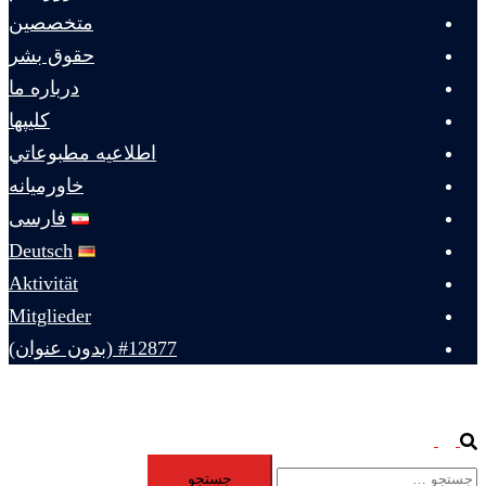
متخصصين
حقوق بشر
درباره ما
كليپها
اطلاعيه مطبوعاتي
خاورميانه
فارسی
Deutsch
Aktivität
Mitglieder
#12877 (بدون عنوان)
Toggle
Search
جستجو
menu