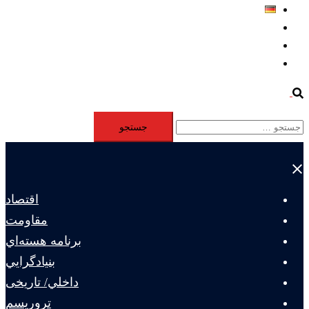
Deutsch
Aktivität
Mitglieder
#12877 (بدون عنوان)
Search
جستجو
برای:
Close
menu
اقتصاد
مقاومت
برنامه هسته‌اي
بنيادگرايي
داخلي/ تاریخی
تروريسم