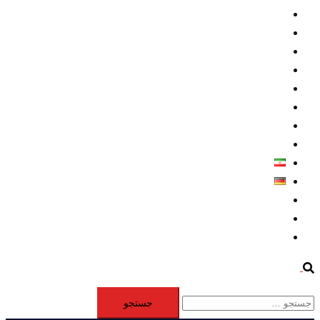
داخلي/ تاریخی
تروريسم
متخصصين
حقوق بشر
درباره ما
كليپها
اطلاعيه مطبوعاتي
خاورميانه
فارسی
Deutsch
Aktivität
Mitglieder
#12877 (بدون عنوان)
Search
جستجو
برای: