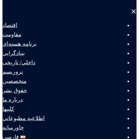
Close
menu
اقتصاد
مقاومت
برنامه هسته‌اي
بنيادگرايي
داخلي/ تاریخی
تروريسم
متخصصين
حقوق بشر
درباره ما
كليپها
اطلاعيه مطبوعاتي
خاورميانه
فارسی