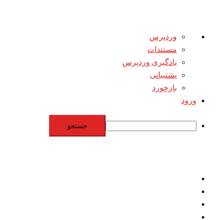
درباره
وردپرس
وردپرس
مستندات
یادگیری وردپرس
پشتیبانی
بازخورد
ورود
جستجو
Skip
to
content
اقتصاد
مقاومت
برنامه هسته‌اي
بنيادگرايي