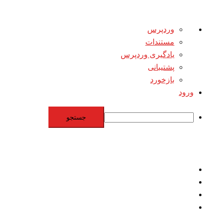
درباره
وردپرس
وردپرس
مستندات
یادگیری وردپرس
پشتیبانی
بازخورد
ورود
جستجو
Skip
to
content
اقتصاد
مقاومت
برنامه هسته‌اي
بنيادگرايي