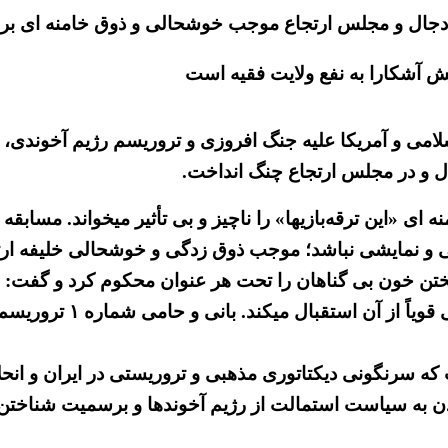
 دجال و مجلس ارتجاع موجب خوشحالی و ذوق خامنه ای برای
 آشکارا به نفع ولایت فقیه است
امی و آمریکا علیه جنگ افروزی و تروریسم رژیم آخوندی، د
ال و در مجلس ارتجاع چنگ انداخت.
 ای «این ترقه‌بازیها» را ناچیز و بی تأثیر میخواند. مسا
ی و نمایشی نباشد؛ موجب ذوق زدگی و خوشحالی خلیفه ار
تن خون بی گناهان را تحت هر عنوان محکوم کرد و گفت: ع
برای برون‌رفت از بن‌بست
ه سرنگونی دیکتاتوری مذهبی و تروریستی در ایران و انحل
دن به سیاست استمالت از رژیم آخوندها و برسمیت شناختن م