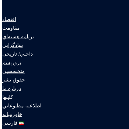
اقتصاد
مقاومت
برنامه هسته‌اي
بنيادگرايي
داخلي/ تاریخی
تروريسم
متخصصين
حقوق بشر
درباره ما
كليپها
اطلاعيه مطبوعاتي
خاورميانه
فارسی