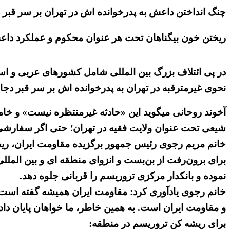
چنگ انداختن داعش به پدرخوانده اش در تهران بر سر قبر
ریختن خون بیگناهان تحت هر عنوان محکوم و عملکرد داعش
در پی ائتلاف بزرگ بین المللی شامل کشورهای عربی و اسل
نحوی غیرمترقبه در تهران به پدرخوانده اش بر سر قبر دج
آخوند روحانی میگوید این «حادثه غیرمنتظره نیست» و خامنه
شیعی تحت عنوان ولایت فقیه در تهران؛ حتی اگر سفارش
خانم مریم رجوی رئیس جمهور برگزیده مقاومت ایران، ریخ
نموده و بانکدار مرکزی تروریسم را قربانی جلوه دهد.
خانم رجوی یادآوری کرد: مقاومت ایران همیشه گفته است ک
و مقاومت ایران است. به همین خاطر، ما خواهان پایان دا
برای ریشه کن تروریسم در منطقه: