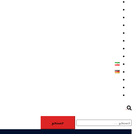
داخلي/ تاریخی
تروريسم
متخصصين
حقوق بشر
درباره ما
كليپها
اطلاعيه مطبوعاتي
خاورميانه
فارسی
Deutsch
Aktivität
Mitglieder
#12877 (بدون عنوان)
Search
جستجو
برای: