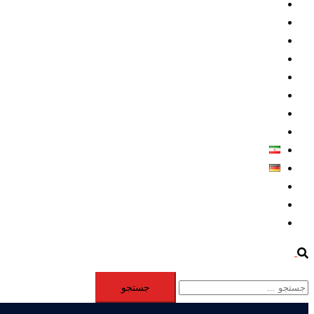
داخلي/ تاریخی
تروريسم
متخصصين
حقوق بشر
درباره ما
كليپها
اطلاعيه مطبوعاتي
خاورميانه
فارسی
Deutsch
Aktivität
Mitglieder
#12877 (بدون عنوان)
Search
جستجو
برای: