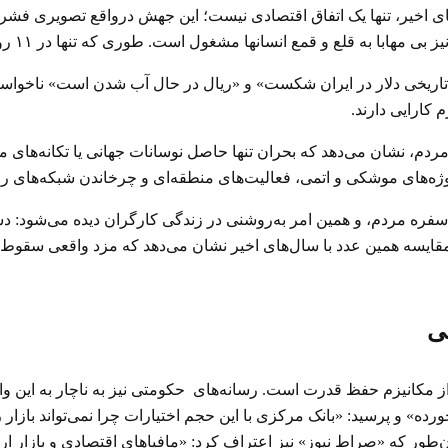
و عبور آن از مرز ۱۲۱ هزار تومان در روزهای اخیر، تنها یک اتفاق اقتصادی نیست؛ این جهش
نسانها مشغول است. طوری که تنها در ۱۱ روز اول آذرماه ۱۱۳ نفر در زندان‌ها اعدام شدند.
 تاریخی دلار در ایران شکست» و «ریال در حال آب شدن است» ناخواسته
کارایی دارند.
رید مردم، نشان می‌دهد که بحران تنها حاصل نوسانات جهانی یا تکانه‌ه
روژه‌های موشکی و اتمی، فعالیت‌های منطقه‌ای و چرخاندن شبکه‌های 
 ۱۲۱ هزار تومانی می شود کمتر از ۹۰ دلار در ماه. مقایسه همین عدد با سال‌های اخیر نشان می‌
تی
 مکانیزم حفظ قدرت است. رسانه‌های حکومتی نیز به ناچار به این واق
ورده» و پرسید: «بانک مرکزی با این حجم اختیارات چرا نمی‌تواند باز
ه «صراط نیوز» نیز اعتراف کرد: «مافیاهای اقتصادی و بازار ارز با ا