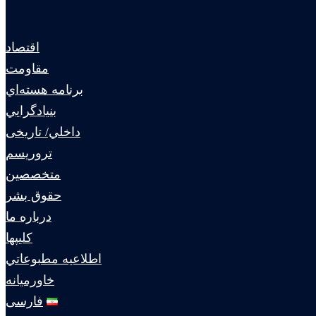
اقتصاد
مقاومت
برنامه هسته‌اي
بنيادگرايي
داخلي/ تاریخی
تروريسم
متخصصين
حقوق بشر
درباره ما
كليپها
اطلاعيه مطبوعاتي
خاورميانه
فارسی