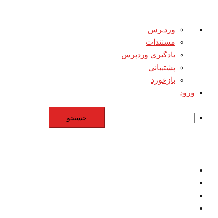
درباره
وردپرس
وردپرس
مستندات
یادگیری وردپرس
پشتیبانی
بازخورد
ورود
جستجو
Skip
to
content
اقتصاد
مقاومت
برنامه هسته‌اي
بنيادگرايي