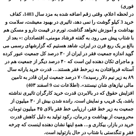
فوری)
در لحظه اعلام، وقتی زقم اضافه شده به مزد سال 1403، کفاف
خرید 3 کیلو گوشت را نمی دهد، تاثیری در بهبود معیشت، سلامت و
بهداشت و آموزش نخواهد گذاشت. تورم در قیمت دارو و مسکن هم
با شتاب پیش می رود. به گفته فرشاد مومنی، اقتصاددان :« بعد از
بالغ بر یک ربع قرن در ایران، شاهد هستیم که گزارشهای رسمی می
گوید اندازه جمعیت فقر در ایران از ۳۰ درصد کل جمعیت عبور کرده
و ماجرای تکان دهنده این است که ۴۰ درصد دیگر از جمعیت هم در
آستانه فروافتادن به زیرخط فقر هستند… قدرت خرید یارانه سال
۸۹ به زیر نیم دلار رسیده!/۷۰ درصد جمعیت ایران قادر به تامین
مالی نیازهای شان نیستند». (اطلاعات نت 9 اسفند 40۳)
افزایش حقوق که در بالابردن قدرت خرید کارگران تاثیری نداشته
باشد، یک فریب و نمایش است. رانده شدن بیش از ۳۰ میلیون از
جمعیت به زیر خط فقر، ارزیابی خط فقر بالای ۴۵ میلیون تومان،
محرومیت از بهداشت و درمان، رکود تولید به دلیل کاهش قدرت
خرید در بازار، بیکاری و… همهِ اینها نشان دهنده اینست که چرخه
فقر و تنگدستی با شتاب در حال بازتولید است.