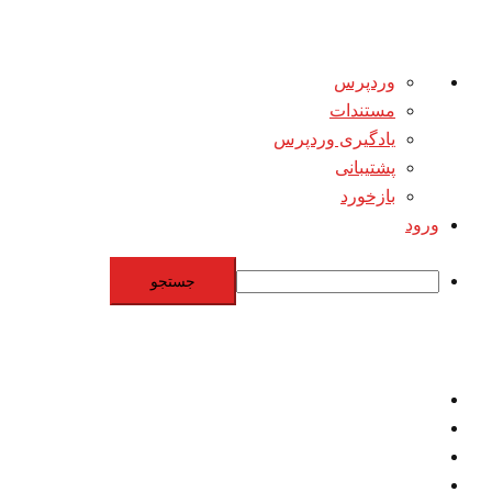
درباره
وردپرس
وردپرس
مستندات
یادگیری وردپرس
پشتیبانی
بازخورد
ورود
جستجو
Skip
to
content
اقتصاد
مقاومت
برنامه هسته‌اي
بنيادگرايي