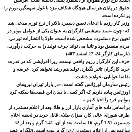
است. نرخ تورم همواره از دستمزد پیشی داشته است. افزایش
حقوق در پایان هر سال هیچگاه شکاف مزد با غول سهمگین تورم را
پر نکرده است.
وزیر کار رژیم با ادعای تعیین دسمزد بالاتر از نرخ تورم مدعی شد
که: چون «سبد معیشتی کارگران به عنوان یکی از عوامل موثر در
تعیین نرخ دستمزد» مشخص شده است، «اولا با انتظارات تورمی
مردم منطبق بود و ثانیا می تواند چرخه تولید را به حرکت درآورد.»
(تارنمای کارگر 24، 27 اسفند 40۳)
حرف این کارگزار رژیم واقعی نیست. زیرا افزایشی که در قدرت
خرید کارگران تاثیر نگذارد، تولید هم رشد نخواهد کرد. عرضه و
تقاضا خوانایی نخواهند داشت.
رئیس سازمان اورژانس گفته است: «در بازار تهران نیروهای
اورژانس پیاده داریم که اگر کسی با دیدن این قیمت‌ها سکته کرد
بتوانیم فرد را احیا کنیم.»
بر اساس داده های آماری بازار ارز و طلا، بعد از اعلام دستمزد از
طرف شورای عالی کار، میزان طلای قابل خرید در لحظه اعلام
دستمزد، 1.51 گرم، 16 ساعت بعد از آن، 1.41 گرم و بعد از 32
ساعت پس از اعلام دستمزد، 1.37 گرم. بوده است. (تلگرام عصر