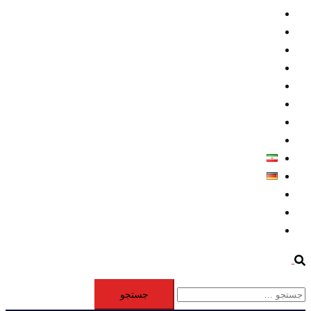
داخلي/ تاریخی
تروريسم
متخصصين
حقوق بشر
درباره ما
كليپها
اطلاعيه مطبوعاتي
خاورميانه
فارسی
Deutsch
Aktivität
Mitglieder
#12877 (بدون عنوان)
Search
جستجو
برای: