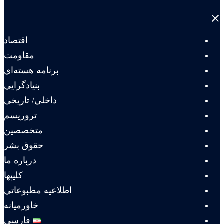
Close
menu
اقتصاد
مقاومت
برنامه هسته‌اي
بنيادگرايي
داخلي/ تاریخی
تروريسم
متخصصين
حقوق بشر
درباره ما
كليپها
اطلاعيه مطبوعاتي
خاورميانه
فارسی