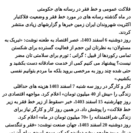
فلاکت عمومی و خط فقر در رسانه های حکومتی
در ماه گذشته رسانه های در مورد خط فقر و وضعیت فلاکتبار
اکثریت شهروندان ایران زمین خبرها و گزارشهای زیادی منتشر
کردند.
روز دوشنبه 6 اسفند 1403، عصر اقتصاد به طعنه نوشت: «تبربک به
مسئولان: به نظرتان این حجم از فعالیت گسترده برای شکستن
تمامی رکوردها از قبیل ؛ گرانی ؛ تورم برای سلامتی تان مضر
نیست؟ پیشنهاد می کنیم کمی از خدمت صادقانه دست بکشید و
حتی شده چند روز به مرخصی بروید بلکه ما مردم بتوانیم نفسی
بکشیم.»
کار و کارگر در روز سه شنبه 7 اسفند 1403 هزینه های حداقلی
زندگی را «بیش از 40 میلیون تومان» اعلام کرد. مواجهه اقتصادی در
روز چهارشنبه 15 اسفند 1403، خبر «سقوط از زیر خط فقر به زیر
خط فلاکت» را پوشش داد. در همین روز کار و کارگر نیاز برای
زندگی شرافتمندانه را «70 میلیون تومان در ماه» اعلام کرد.
روز دوشنبه 20 اسفند 1403، جهان صنعت نوشت: «فقر و تنگدستی
در تار و پود جامعه ریشه دوانیده که کور سوی امیدی برای آن نمی