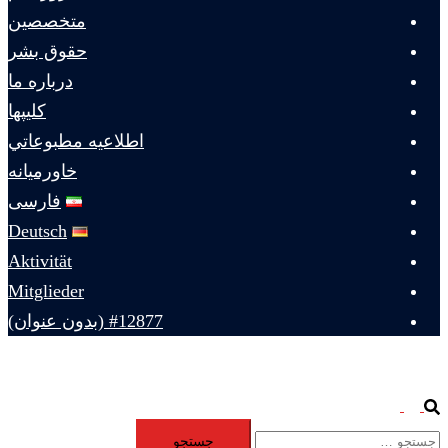
متخصصين
حقوق بشر
درباره ما
كليپها
اطلاعيه مطبوعاتي
خاورميانه
فارسی
Deutsch
Aktivität
Mitglieder
#12877 (بدون عنوان)
Toggle
Search
جستجو
menu