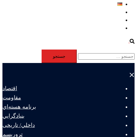
Deutsch
Aktivität
Mitglieder
#12877 (بدون عنوان)
Search
جستجو
برای:
Close
menu
اقتصاد
مقاومت
برنامه هسته‌اي
بنيادگرايي
داخلي/ تاریخی
تروريسم