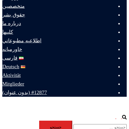
متخصصين
حقوق بشر
درباره ما
كليپها
اطلاعيه مطبوعاتي
خاورميانه
فارسی
Deutsch
Aktivität
Mitglieder
#12877 (بدون عنوان)
Toggle
Search
جستجو
menu