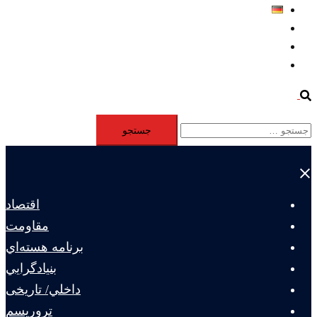
Deutsch
Aktivität
Mitglieder
#12877 (بدون عنوان)
Search
جستجو
برای:
Close
menu
اقتصاد
مقاومت
برنامه هسته‌اي
بنيادگرايي
داخلي/ تاریخی
تروريسم