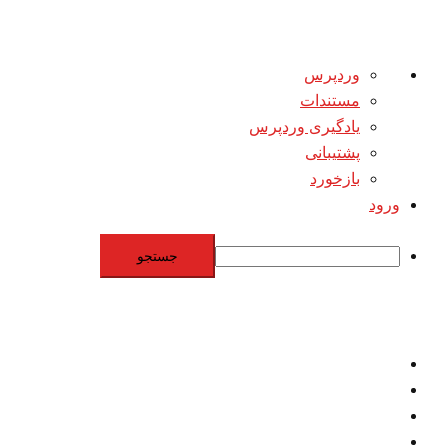
درباره
وردپرس
وردپرس
مستندات
یادگیری وردپرس
پشتیبانی
بازخورد
ورود
جستجو
Skip
to
content
اقتصاد
مقاومت
برنامه هسته‌اي
بنيادگرايي