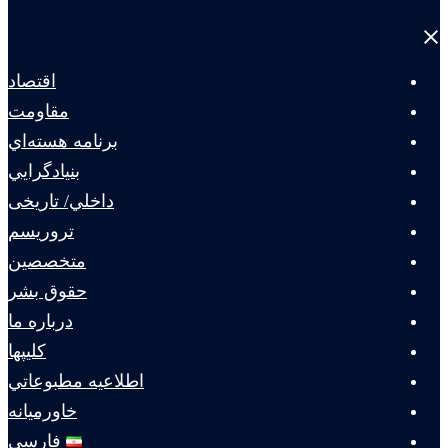
Close
menu
اقتصاد
مقاومت
برنامه هسته‌اي
بنيادگرايي
داخلي/ تاریخی
تروريسم
متخصصين
حقوق بشر
درباره ما
كليپها
اطلاعيه مطبوعاتي
خاورميانه
فارسی