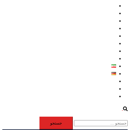
داخلي/ تاریخی
تروريسم
متخصصين
حقوق بشر
درباره ما
كليپها
اطلاعيه مطبوعاتي
خاورميانه
فارسی
Deutsch
Aktivität
Mitglieder
#12877 (بدون عنوان)
Search
جستجو
برای: