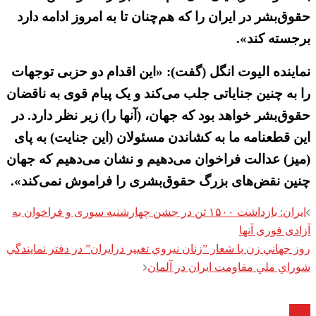
حقوق‌بشر در ایران را که هم‌چنان تا به امروز ادامه دارد
برجسته کند».
نماینده الیوت انگل (گفت): «این اقدام دو حزبی توجهات
را به چنین جنایاتی جلب می‌کند و یک پیام قوی به ناقضان
حقوق‌بشر خواهد بود که جهان، (آنها را) زیر نظر دارد. در
این قطعنامه ما به کشاندن مسئولان (این جنایت) به پای
(میز) عدالت فراخوان می‌دهیم و نشان می‌دهیم که جهان
چنین نقض‌های بزرگ حقوق‌بشری را فراموش نمی‌کند».
Post
ایران: بازداشت ۱۵۰۰ تن در جشن چهارشنبه سوری و فراخوان به
navigation
آزادی فوری آنها
روز جهاني زن با شعار ”زنان نيروي تغيير درايران” در دفتر نمايندگي
شوراي ملي مقاومت ايران در آلمان