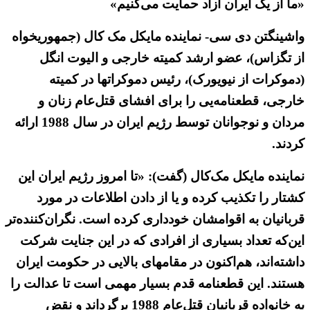
«ما از یک ایران آزاد حمایت می‌کنیم»
واشینگتن دی سی- نماینده مایکل مک کال (جمهوریخواه
از تگزاس)، عضو ارشد کمیته خارجی و الیوت انگل
(دموکرات از نیویورک)، رئیس دموکراتها در کمیته
خارجی، قطعنامه‌یی را برای افشای قتل‌عام زنان و
مردان و نوجوانان توسط رژیم ایران در سال 1988 ارائه
کردند.
نماینده مایکل مک‌کال (گفت): «تا امروز رژیم ایران این
کشتار را تکذیب کرده و یا از دادن اطلاعات در مورد
قربانیان به اقوامشان خودداری کرده است. نگران‌کننده‌تر
این‌که تعداد بسیاری از افرادی که در این جنایت شرکت
داشته‌اند، هم‌اکنون در مقامهای بالایی در حکومت ایران
هستند. این قطعنامه قدم بسیار مهمی است تا عدالت را
به خانواده قربانیان قتل‌عام 1988 برگرداند و نقض