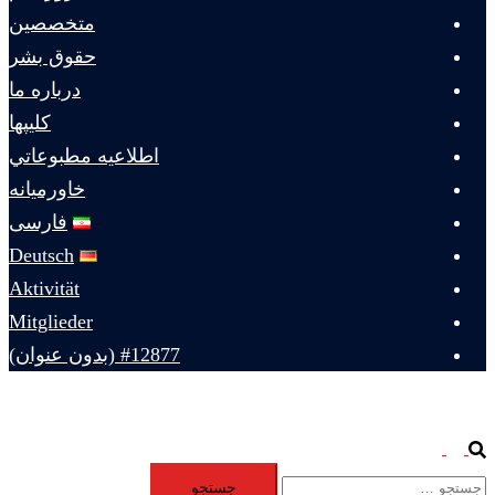
متخصصين
حقوق بشر
درباره ما
كليپها
اطلاعيه مطبوعاتي
خاورميانه
فارسی
Deutsch
Aktivität
Mitglieder
#12877 (بدون عنوان)
Toggle
Search
جستجو
menu