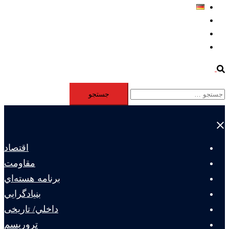
Deutsch
Aktivität
Mitglieder
#12877 (بدون عنوان)
Search
جستجو
برای:
Close
menu
اقتصاد
مقاومت
برنامه هسته‌اي
بنيادگرايي
داخلي/ تاریخی
تروريسم