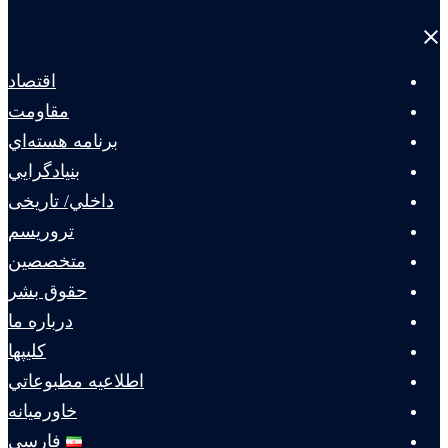
Close
menu
اقتصاد
مقاومت
برنامه هسته‌اي
بنيادگرايي
داخلي/ تاریخی
تروريسم
متخصصين
حقوق بشر
درباره ما
كليپها
اطلاعيه مطبوعاتي
خاورميانه
فارسی