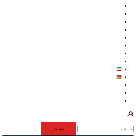
داخلي/ تاریخی
تروريسم
متخصصين
حقوق بشر
درباره ما
كليپها
اطلاعيه مطبوعاتي
خاورميانه
فارسی
Deutsch
Aktivität
Mitglieder
#12877 (بدون عنوان)
Search
جستجو
برای: