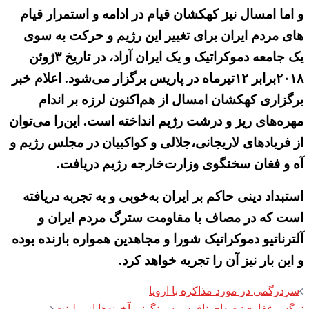
و اما امسال نیز کهکشان قیام در ادامه و استمرار قیام
های مردم ایران برای تغییر این رژیم و حرکت به سوی
یک جامعه دموکراتیک و یک ایران آزاد، در تاریخ ۳ژوئن
۲۰۱۸برابر ۱۲تیرماه در پاریس برگزار می‌شود. اعلام خبر
برگزاری کهکشان امسال از هم‌اکنون لرزه بر اندام
مهره‌های ریز و درشت رژیم انداخته است. این‌را می‌توان
از فریادهای لاریجانی،جلالی و کواکبیان در مجلس رژیم و
آه و فغان سخنگوی وزارت‌خارجه رژیم دریافت.
استبداد دینی حاکم بر ایران به‌خوبی و به تجربه دریافته
است که در مصاف با مقاومت سترگ مردم ایران و
آلترناتیو دموکراتیک شورا و مجاهدین همواره بازنده بوده
و این بار نیز آن را تجربه خواهد کرد.
Post
سردرگمی در مورد مذاکره با اروپا
نرگس غفاری: صدای ناقوس سرنگونی آخوندها از ویلپنت