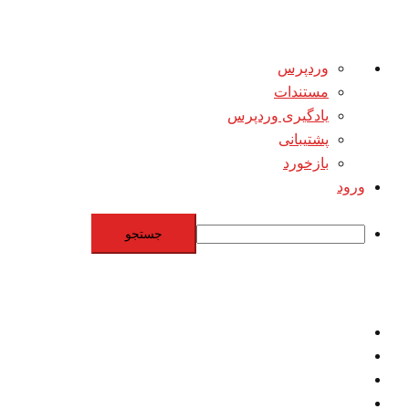
درباره
وردپرس
وردپرس
مستندات
یادگیری وردپرس
پشتیبانی
بازخورد
ورود
جستجو
Skip
to
content
اقتصاد
مقاومت
برنامه هسته‌اي
بنيادگرايي