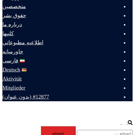
متخصصين
حقوق بشر
درباره ما
كليپها
اطلاعيه مطبوعاتي
خاورميانه
فارسی
Deutsch
Aktivität
Mitglieder
#12877 (بدون عنوان)
Toggle
Search
جستجو
menu