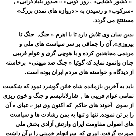
« کشور گشایی» , زور گویی» « صدور بنیادگرایی» ,
«سرکوب» و رسیدن به « دروازه های تمدن بزرگ»
مستنتج می گردد.
بدین سان وی تلاش دارد تا با اهرم « جنگ, جنگ تا
پیروزی», آن را چماقی بر سر سیاست های ملی و
مردمی مجاهدین کرده و با هوچی گری و عوام فریبی
چنان وانمود نماید که گوئیا « جنگ ضد میهنی» برخاسته
از دیدگاه و خواسته های مردم ایران بوده است.
باید به آخرین بازمانده شاه خائن گوشزد نمود که شکست
تمامی عوام فریبی ها , شارلاتانیسم و جنگ و خون ریزی
از سوی آخوند های حاکم که اکنون وی نیز « عبای » آن
را بر تن نموده, تنها و تنها به یمن رشادت ها و سیاست
های اصولی مقاومت ایران وارتش آزادی بخش ملی
صورت گرفت, امری که سرانچام خمینی را برآن داشت