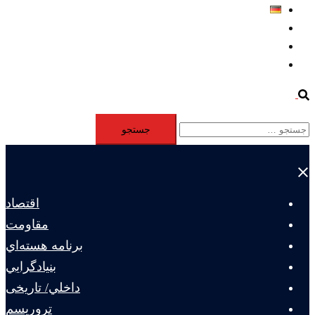
Deutsch
Aktivität
Mitglieder
#12877 (بدون عنوان)
Search
جستجو
برای:
Close
menu
اقتصاد
مقاومت
برنامه هسته‌اي
بنيادگرايي
داخلي/ تاریخی
تروريسم