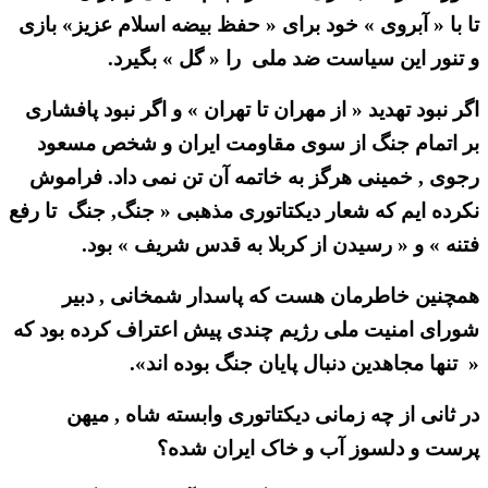
تا با « آبروی » خود برای « حفظ بیضه اسلام عزیز» بازی
و تنور این سیاست ضد ملی را « گل » بگیرد.
اگر نبود تهدید « از مهران تا تهران » و اگر نبود پافشاری
بر اتمام جنگ از سوی مقاومت ایران و شخص مسعود
رجوی , خمینی هرگز به خاتمه آن تن نمی داد. فراموش
نکرده ایم که شعار دیکتاتوری مذهبی « جنگ, جنگ تا رفع
فتنه » و « رسیدن از کربلا به قدس شریف » بود.
همچنین خاطرمان هست که پاسدار شمخانی , دبیر
شورای امنیت ملی رژیم چندی پیش اعتراف کرده بود که
« تنها مجاهدین دنبال پایان جنگ بوده اند».
در ثانی از چه زمانی دیکتاتوری وابسته شاه , میهن
پرست و دلسوز آب و خاک ایران شده؟