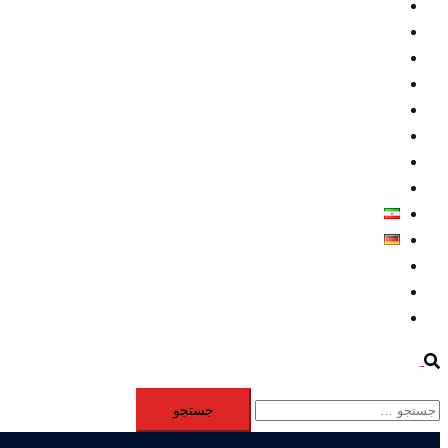
داخلي/ تاریخی
تروريسم
متخصصين
حقوق بشر
درباره ما
كليپها
اطلاعيه مطبوعاتي
خاورميانه
فارسی
Deutsch
Aktivität
Mitglieder
#12877 (بدون عنوان)
Search
جستجو
برای: