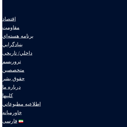
اقتصاد
مقاومت
برنامه هسته‌اي
بنيادگرايي
داخلي/ تاریخی
تروريسم
متخصصين
حقوق بشر
درباره ما
كليپها
اطلاعيه مطبوعاتي
خاورميانه
فارسی