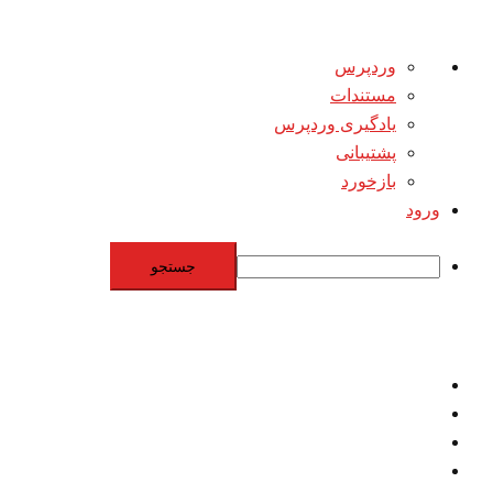
درباره
وردپرس
وردپرس
مستندات
یادگیری وردپرس
پشتیبانی
بازخورد
ورود
جستجو
Skip
to
content
اقتصاد
مقاومت
برنامه هسته‌اي
بنيادگرايي