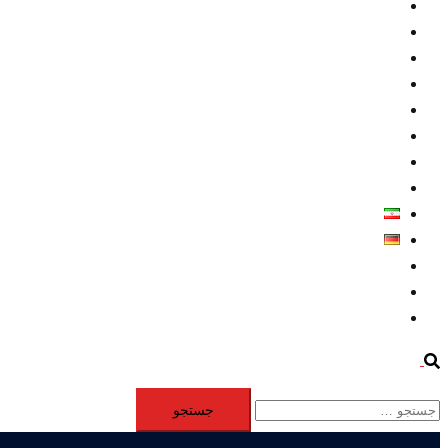
داخلي/ تاریخی
تروريسم
متخصصين
حقوق بشر
درباره ما
كليپها
اطلاعيه مطبوعاتي
خاورميانه
فارسی
Deutsch
Aktivität
Mitglieder
#12877 (بدون عنوان)
Search
جستجو
برای: