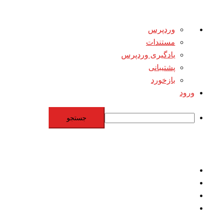
درباره
وردپرس
وردپرس
مستندات
یادگیری وردپرس
پشتیبانی
بازخورد
ورود
جستجو
Skip
to
content
اقتصاد
مقاومت
برنامه هسته‌اي
بنيادگرايي