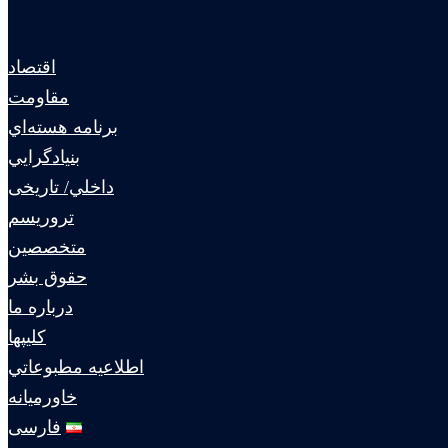
اقتصاد
مقاومت
برنامه هسته‌اي
بنيادگرايي
داخلي/ تاریخی
تروريسم
متخصصين
حقوق بشر
درباره ما
كليپها
اطلاعيه مطبوعاتي
خاورميانه
فارسی