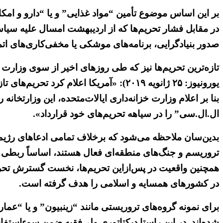
بر این اساس موضوع تأمین “مواد غذایی” و یا “دارو و امک
در مقابل فشار تحریم‌ها که از اردیبهشت امسال علیه سیاست
صدور بنیادگرایی، برنامه‌های موشکی یا مخفی‌کاری‌های ا
تازه‌ترین تحریم‌ها نیز که طی روزهای اخیر از سوی وزارت خز
یورونیوز: ۲۵ ژانویه ۲۰۱۹): «آمریکا اعلام کرد تحریم‌های تازه‌ای را علیه چهار سازمان وابسته به سپاه قدس ایران و هواپیمایی ماهان اعمال کرده است.
بنا بر اعلام وزارت خزانه‌داری ایالات‌متحده، این وزارتخ
ال.ال.سی” را در سیاهه تحریم‌های خود قرارداد».
بدین‌سان ملاحظه می‌شود که برخلاف تمامی ادعاهای رژیم 
تروریسم و جنگ‌های منطقه‌ای فعال هستند، اساساً ربطی به
همچنین واقعیت در پس‌ازاین تحریم‌ها، نخست گسترش تحریم
در کشورهای همسایه و اسلامی را هدف گرفته است.
برای نمونه گروه‌های تروریستی مانند “زینبیون” و یا “عمار
شده‌اند. در این راستا دیکتاتوری ولی‌فقیه ضمن سوءاستفا