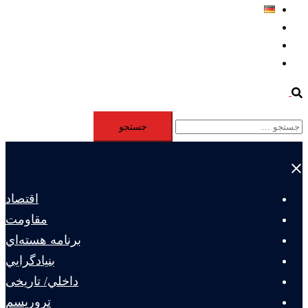
Deutsch
Aktivität
Mitglieder
#12877 (بدون عنوان)
Search
جستجو
برای:
Close
menu
اقتصاد
مقاومت
برنامه هسته‌اي
بنيادگرايي
داخلي/ تاریخی
تروريسم