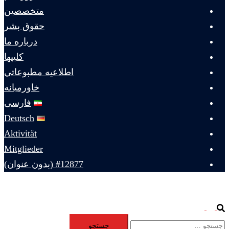
متخصصين
حقوق بشر
درباره ما
كليپها
اطلاعيه مطبوعاتي
خاورميانه
فارسی
Deutsch
Aktivität
Mitglieder
#12877 (بدون عنوان)
Toggle
Search
جستجو
menu