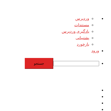
درباره
وردپرس
وردپرس
مستندات
یادگیری وردپرس
پشتیبانی
بازخورد
ورود
جستجو
Skip
to
content
اقتصاد
مقاومت
برنامه هسته‌اي
بنيادگرايي