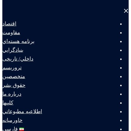
Close
menu
اقتصاد
مقاومت
برنامه هسته‌اي
بنيادگرايي
داخلي/ تاریخی
تروريسم
متخصصين
حقوق بشر
درباره ما
كليپها
اطلاعيه مطبوعاتي
خاورميانه
فارسی