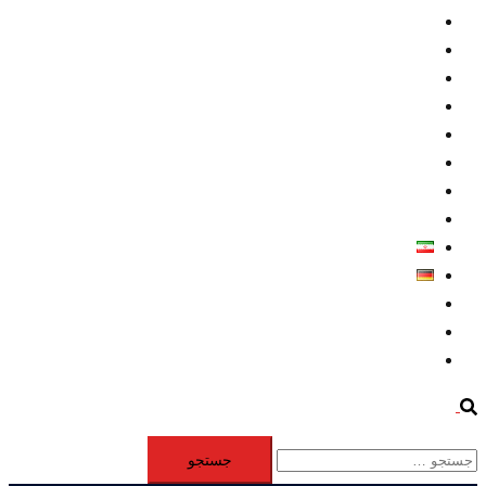
داخلي/ تاریخی
تروريسم
متخصصين
حقوق بشر
درباره ما
كليپها
اطلاعيه مطبوعاتي
خاورميانه
فارسی
Deutsch
Aktivität
Mitglieder
#12877 (بدون عنوان)
Search
جستجو
برای: