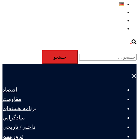
Deutsch
Aktivität
Mitglieder
#12877 (بدون عنوان)
Search
جستجو
برای:
Close
menu
اقتصاد
مقاومت
برنامه هسته‌اي
بنيادگرايي
داخلي/ تاریخی
تروريسم