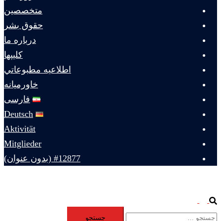
متخصصين
حقوق بشر
درباره ما
كليپها
اطلاعيه مطبوعاتي
خاورميانه
فارسی
Deutsch
Aktivität
Mitglieder
#12877 (بدون عنوان)
Toggle
Search
جستجو
menu