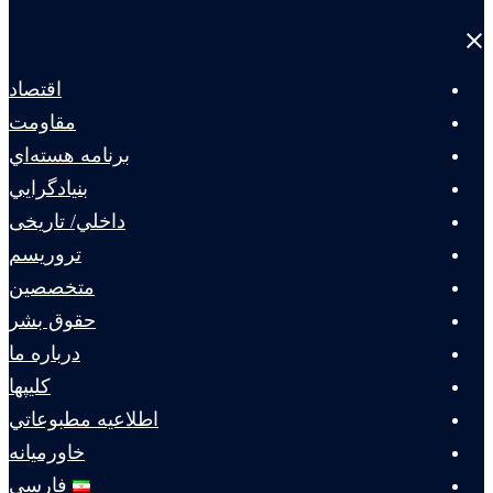
Close
menu
اقتصاد
مقاومت
برنامه هسته‌اي
بنيادگرايي
داخلي/ تاریخی
تروريسم
متخصصين
حقوق بشر
درباره ما
كليپها
اطلاعيه مطبوعاتي
خاورميانه
فارسی