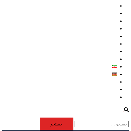
داخلي/ تاریخی
تروريسم
متخصصين
حقوق بشر
درباره ما
كليپها
اطلاعيه مطبوعاتي
خاورميانه
فارسی
Deutsch
Aktivität
Mitglieder
#12877 (بدون عنوان)
Search
جستجو
برای: