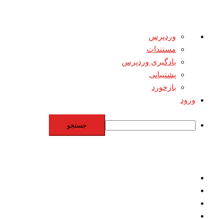
درباره
وردپرس
وردپرس
مستندات
یادگیری وردپرس
پشتیبانی
بازخورد
ورود
جستجو
Skip
to
content
اقتصاد
مقاومت
برنامه هسته‌اي
بنيادگرايي