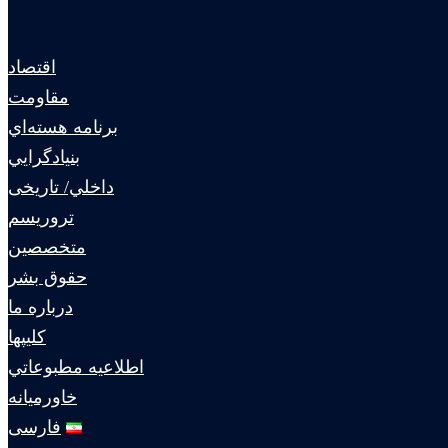
اقتصاد
مقاومت
برنامه هسته‌اي
بنيادگرايي
داخلي/ تاریخی
تروريسم
متخصصين
حقوق بشر
درباره ما
كليپها
اطلاعيه مطبوعاتي
خاورميانه
فارسی