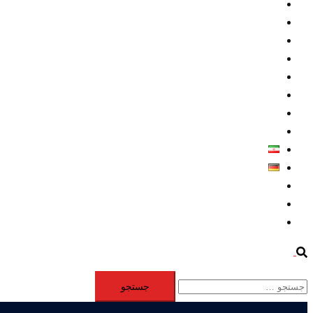
داخلي/ تاریخی
تروريسم
متخصصين
حقوق بشر
درباره ما
كليپها
اطلاعيه مطبوعاتي
خاورميانه
فارسی
Deutsch
Aktivität
Mitglieder
#12877 (بدون عنوان)
Search
جستجو
برای: