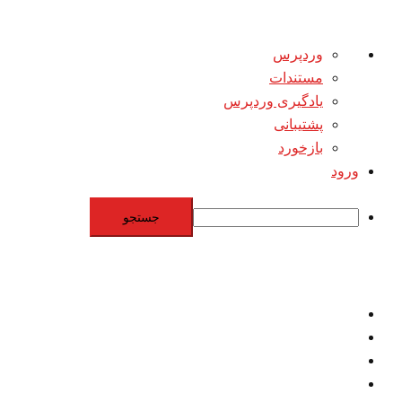
درباره
وردپرس
وردپرس
مستندات
یادگیری وردپرس
پشتیبانی
بازخورد
ورود
جستجو
Skip
to
content
اقتصاد
مقاومت
برنامه هسته‌اي
بنيادگرايي