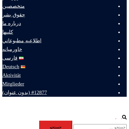
متخصصين
حقوق بشر
درباره ما
كليپها
اطلاعيه مطبوعاتي
خاورميانه
فارسی
Deutsch
Aktivität
Mitglieder
#12877 (بدون عنوان)
Toggle
Search
جستجو
menu