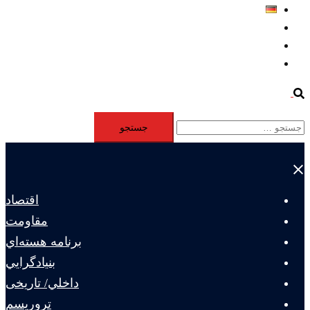
Deutsch
Aktivität
Mitglieder
#12877 (بدون عنوان)
Search
جستجو
برای:
Close
menu
اقتصاد
مقاومت
برنامه هسته‌اي
بنيادگرايي
داخلي/ تاریخی
تروريسم