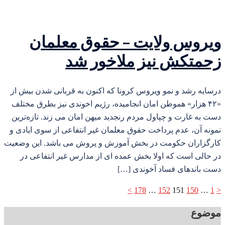
ویروس ولایت – حقوق معلمان
زحمتکش نیز ملاخور شد
درسایه رشد و نمو ویروس کرونا که اکنون به قربانی شدن بیش از
«۴۲ هزار» هموطن امان انجامیده، رژیم اخوندی نیز بطرق مختلف
دست به غارت و چپاول مردم رنجدید میهن امان می زند. تازه‌ترین
نمونه آن، عدم پرداخت حقوق معلمان غیر انتفاعی از سوی ایادی و
کارگزاران حکومت در بخش آموزش و پروش می باشد. این وضعیت
در حالی است که اولا بخش عمده ای از مدارس غیر انتفاعی در
دست باندهای فساد آخوندی […]
صفحه‌بندی
>
178
…
152
151
150
…
1
<
نوشته‌ها
موضوع