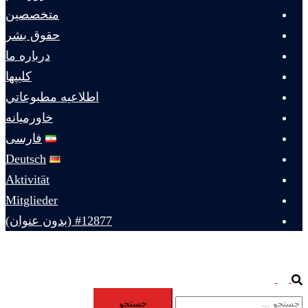
متخصصين
حقوق بشر
درباره ما
كليپها
اطلاعيه مطبوعاتي
خاورميانه
فارسی
Deutsch
Aktivität
Mitglieder
#12877 (بدون عنوان)
Toggle
Search
جستجو
menu