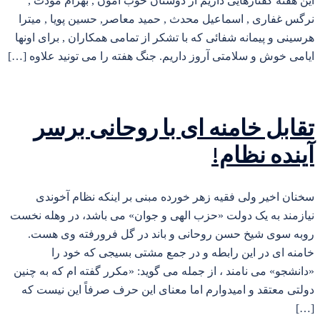
این هفته گفتارهایی داریم از دوستان خوب امون , بهرام مودت ,
نرگس غفاری , اسماعیل محدث , حمید معاصر, حسین پویا , میترا
هرسینی و پیمانه شفائی که با تشکر از تمامی همکاران , برای اونها
ایامی خوش و سلامتی آروز داریم. جنگ هفته را می تونید علاوه […]
تقابل خامنه ای با روحانی برسر
آینده نظام!
سخنان اخیر ولی فقیه زهر خورده مبنی بر اینکه نظام آخوندی
نیازمند به یک دولت «حزب الهی و جوان» می باشد، در وهله نخست
روبه سوی شیخ حسن روحانی و باند در گل فرورفته وی هست.
خامنه ای در این رابطه و در جمع مشتی بسیجی که خود را
«دانشجو» می نامند ، از جمله می گوید: «مکرر گفته ام که به چنین
دولتی معتقد و امیدوارم اما معنای این حرف صرفاً این نیست که
[…]