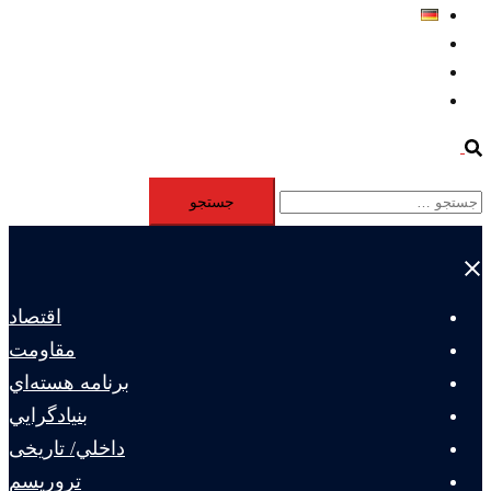
Deutsch
Aktivität
Mitglieder
#12877 (بدون عنوان)
Search
جستجو
برای:
Close
menu
اقتصاد
مقاومت
برنامه هسته‌اي
بنيادگرايي
داخلي/ تاریخی
تروريسم