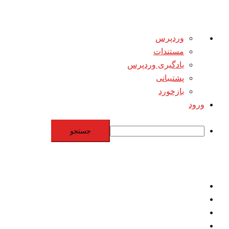
درباره
وردپرس
وردپرس
مستندات
یادگیری وردپرس
پشتیبانی
بازخورد
ورود
جستجو
Skip
to
content
اقتصاد
مقاومت
برنامه هسته‌اي
بنيادگرايي