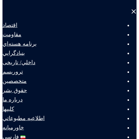
Close
menu
اقتصاد
مقاومت
برنامه هسته‌اي
بنيادگرايي
داخلي/ تاریخی
تروريسم
متخصصين
حقوق بشر
درباره ما
كليپها
اطلاعيه مطبوعاتي
خاورميانه
فارسی