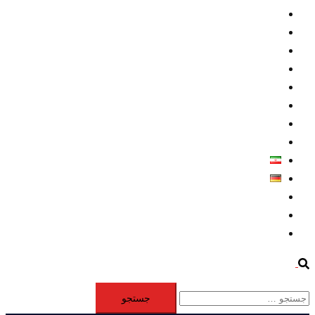
داخلي/ تاریخی
تروريسم
متخصصين
حقوق بشر
درباره ما
كليپها
اطلاعيه مطبوعاتي
خاورميانه
فارسی
Deutsch
Aktivität
Mitglieder
#12877 (بدون عنوان)
Search
جستجو
برای: