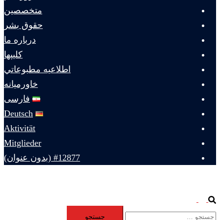
متخصصين
حقوق بشر
درباره ما
كليپها
اطلاعيه مطبوعاتي
خاورميانه
فارسی
Deutsch
Aktivität
Mitglieder
#12877 (بدون عنوان)
Toggle
Search
جستجو
menu