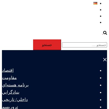
Deutsch
Aktivität
Mitglieder
#12877 (بدون عنوان)
Search
جستجو
برای:
Close
menu
اقتصاد
مقاومت
برنامه هسته‌اي
بنيادگرايي
داخلي/ تاریخی
تروريسم