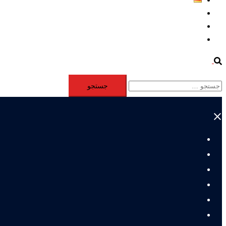
Aktivität
Mitglieder
#12877 (بدون عنوان)
Search
جستجو
برای:
Close
menu