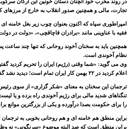
در روند مخرب خود آنچنان دستان خونین این ارگان سرکوبگر
تجارت، مالی و همچنین صدور انقلاب به خارج از مرزهای 
امپراطوری سپاه که اکنون بعنوان چوب زیر بغل خامنه ای
فقیه با عناوینی مانند «برادران قاچاقچی»، «دولت در دول
همچنین باید به سخنان آخوند روحانی که تنها چند ساعت 
نظام آخوندی است.
وی می گوید: «شما وقتی (رژیم) ایران را تحریم کردید گفتی
اعلام کردید در ۲۲ بهمن کار ایران تمام است؛ دیدید نشد گفتید در آغاز سال کار ایران تمام است و باز هم دیددید نشد».
ترجمان این سخنان به معنای «شکر گزاری» از سوی رئیس جم
تنگناهای شدید مالی برای رژیم آخوندی راه برده و یا لی
را برای حکومت بصدا درآورده و یکی از بزرگترین موانع بر
براین منطق هم خامنه ای و هم روحانی بخوبی به ترجمان ای
براین منطق است که صد البته موضوع «سرنگونی» نه وظی