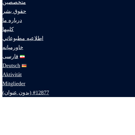
متخصصين
حقوق بشر
درباره ما
كليپها
اطلاعيه مطبوعاتي
خاورميانه
فارسی
Deutsch
Aktivität
Mitglieder
#12877 (بدون عنوان)