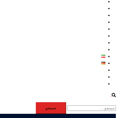
داخلي/ تاریخی
تروريسم
متخصصين
حقوق بشر
درباره ما
كليپها
اطلاعيه مطبوعاتي
خاورميانه
فارسی
Deutsch
Aktivität
Mitglieder
#12877 (بدون عنوان)
Search
جستجو
برای: