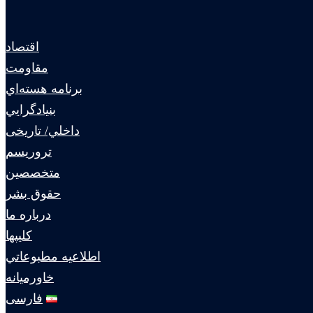
اقتصاد
مقاومت
برنامه هسته‌اي
بنيادگرايي
داخلي/ تاریخی
تروريسم
متخصصين
حقوق بشر
درباره ما
كليپها
اطلاعيه مطبوعاتي
خاورميانه
فارسی