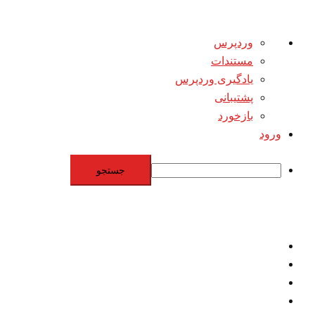
درباره
وردپرس
وردپرس
مستندات
یادگیری وردپرس
پشتیبانی
بازخورد
ورود
جستجو
Skip
to
content
اقتصاد
مقاومت
برنامه هسته‌اي
بنيادگرايي