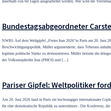
innerhalb von 60 Tagen ausgearbeitet werden. Wie wird die Vereinbar
Bundestagsabgeordneter Carsten 
NWRI- Auf dem Weltgipfel „Freies Iran 2026“in Paris am 20. Juni 20
Beschwichtigungspolitik. Müller argumentierte, dass Teherans anhalten
legitime politische Stärke zu demonstrieren. Müller betonte die drin
der Volksmojahedin Iran (PMOI) und […]
Pariser Gipfel: Weltpolitiker f
Am 20. Juni 2026 fand in Paris ein hochrangiger internationaler Gi
für eine demokratische Republik zu unterstützen . Die Konferenz, die 