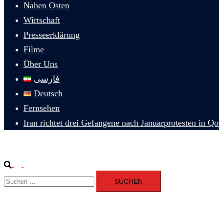
Nahen Osten
Wirtschaft
Presseerklärung
Filme
Über Uns
فارسی
Deutsch
Fernsehen
Iran richtet drei Gefangene nach Januarprotesten in Q
Suche
Menü
Suchen
umschalten
nach: