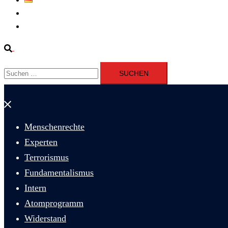
Fernsehen
Iran richtet drei Gefangene nach Januarprotesten in Qom hin
Suche
Suchen
nach:
Menü
schließen
Menschenrechte
Experten
Terrorismus
Fundamentalismus
Intern
Atomprogramm
Widerstand