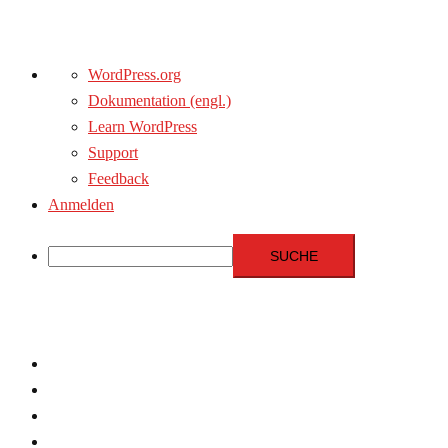
Über
WordPress.org
WordPress
Dokumentation (engl.)
Learn WordPress
Support
Feedback
Anmelden
Suche
Zum
Inhalt
springen
Menschenrechte
Experten
Terrorismus
Fundamentalismus