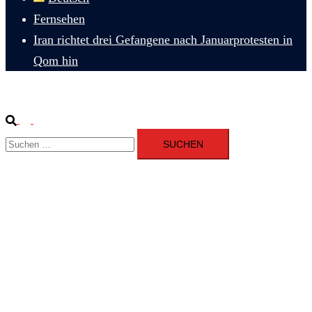
Fernsehen
Iran richtet drei Gefangene nach Januarprotesten in
Qom hin
Suche
Menü
Suchen
umschalten
nach: