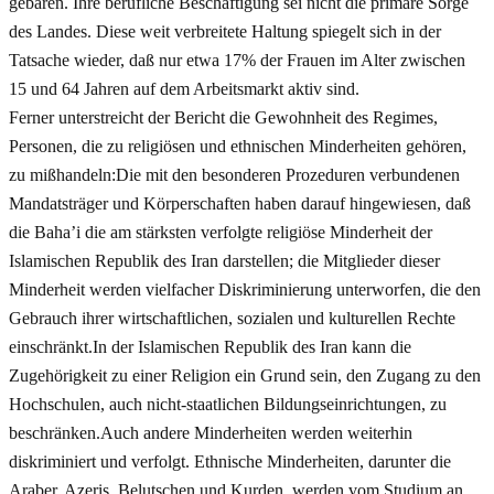
gebären. Ihre berufliche Beschäftigung sei nicht die primäre Sorge
des Landes. Diese weit verbreitete Haltung spiegelt sich in der
Tatsache wieder, daß nur etwa 17% der Frauen im Alter zwischen
15 und 64 Jahren auf dem Arbeitsmarkt aktiv sind.
Ferner unterstreicht der Bericht die Gewohnheit des Regimes,
Personen, die zu religiösen und ethnischen Minderheiten gehören,
zu mißhandeln:Die mit den besonderen Prozeduren verbundenen
Mandatsträger und Körperschaften haben darauf hingewiesen, daß
die Baha’i die am stärksten verfolgte religiöse Minderheit der
Islamischen Republik des Iran darstellen; die Mitglieder dieser
Minderheit werden vielfacher Diskriminierung unterworfen, die den
Gebrauch ihrer wirtschaftlichen, sozialen und kulturellen Rechte
einschränkt.In der Islamischen Republik des Iran kann die
Zugehörigkeit zu einer Religion ein Grund sein, den Zugang zu den
Hochschulen, auch nicht-staatlichen Bildungseinrichtungen, zu
beschränken.Auch andere Minderheiten werden weiterhin
diskriminiert und verfolgt. Ethnische Minderheiten, darunter die
Araber, Azeris, Belutschen und Kurden, werden vom Studium an