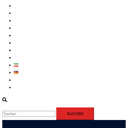
Intern
Atomprogramm
Widerstand
Nahen Osten
Wirtschaft
Presseerklärung
Filme
Über Uns
فارسی
Deutsch
Fernsehen
Iran richtet drei Gefangene nach Januarprotesten in Qom hin
Suche
Suchen
nach: