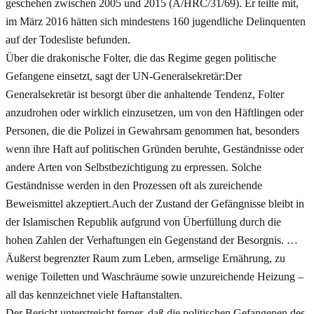
geschehen zwischen 2005 und 2015 (A/HRC/31/69). Er teilte mit,
im März 2016 hätten sich mindestens 160 jugendliche Delinquenten
auf der Todesliste befunden.
Über die drakonische Folter, die das Regime gegen politische
Gefangene einsetzt, sagt der UN-Generalsekretär:Der
Generalsekretär ist besorgt über die anhaltende Tendenz, Folter
anzudrohen oder wirklich einzusetzen, um von den Häftlingen oder
Personen, die die Polizei in Gewahrsam genommen hat, besonders
wenn ihre Haft auf politischen Gründen beruhte, Geständnisse oder
andere Arten von Selbstbezichtigung zu erpressen. Solche
Geständnisse werden in den Prozessen oft als zureichende
Beweismittel akzeptiert.Auch der Zustand der Gefängnisse bleibt in
der Islamischen Republik aufgrund von Überfüllung durch die
hohen Zahlen der Verhaftungen ein Gegenstand der Besorgnis. …
Äußerst begrenzter Raum zum Leben, armselige Ernährung, zu
wenige Toiletten und Waschräume sowie unzureichende Heizung –
all das kennzeichnet viele Haftanstalten.
Der Bericht unterstreicht ferner, daß die politischen Gefangenen des