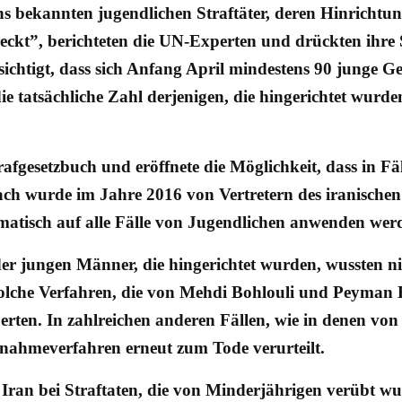
ns bekannten jugendlichen Straftäter, deren Hinrichtun
eckt”, berichteten die UN-Experten und drückten ihre S
sichtigt, dass sich Anfang April mindestens 90 junge G
ie tatsächliche Zahl derjenigen, die hingerichtet wurde
trafgesetzbuch und eröffnete die Möglichkeit, dass in F
anach wurde im Jahre 2016 von Vertretern des iranisc
matisch auf alle Fälle von Jugendlichen anwenden werd
der jungen Männer, die hingerichtet wurden, wussten nic
solche Verfahren, die von Mehdi Bohlouli und Peyman
perten. In zahlreichen anderen Fällen, wie in denen v
fnahmeverfahren erneut zum Tode verurteilt.
m Iran bei Straftaten, die von Minderjährigen verübt w