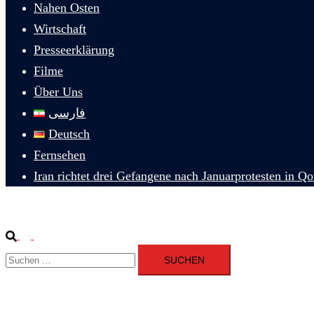
Nahen Osten
Wirtschaft
Presseerklärung
Filme
Über Uns
فارسی
Deutsch
Fernsehen
Iran richtet drei Gefangene nach Januarprotesten in Q
Suche
Menü
Suchen
umschalten
nach: