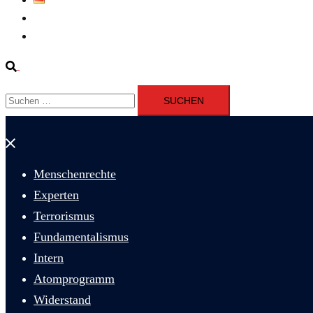
Fernsehen
Iran richtet drei Gefangene nach Januarprotesten in Qom hin
Suche
Suchen
nach:
Menü
schließen
Menschenrechte
Experten
Terrorismus
Fundamentalismus
Intern
Atomprogramm
Widerstand