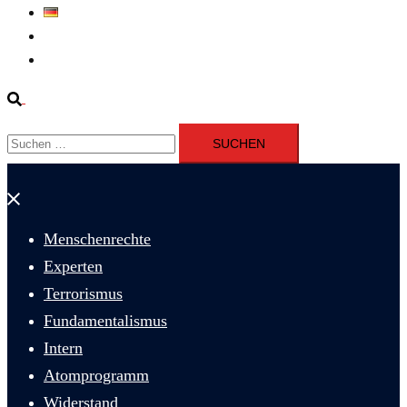
Deutsch
Fernsehen
Iran richtet drei Gefangene nach Januarprotesten in Qom hin
Suche
Suchen
nach:
Menü
schließen
Menschenrechte
Experten
Terrorismus
Fundamentalismus
Intern
Atomprogramm
Widerstand