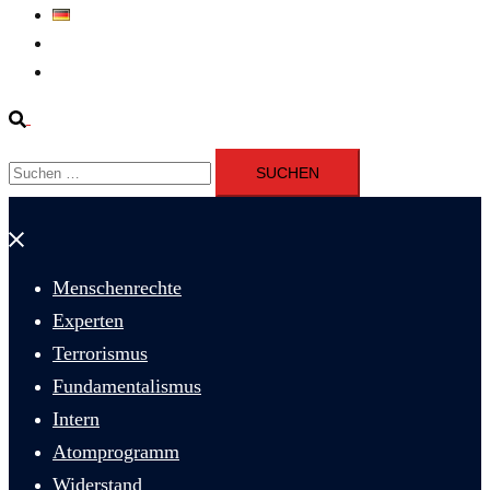
Deutsch
Fernsehen
Iran richtet drei Gefangene nach Januarprotesten in Qom hin
Suche
Suchen
nach:
Menü
schließen
Menschenrechte
Experten
Terrorismus
Fundamentalismus
Intern
Atomprogramm
Widerstand