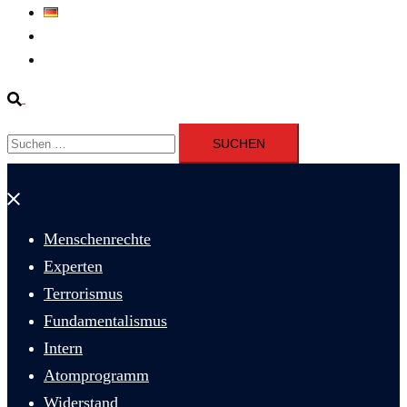
Deutsch
Fernsehen
Iran richtet drei Gefangene nach Januarprotesten in Qom hin
Suche
Suchen
nach:
Menü
schließen
Menschenrechte
Experten
Terrorismus
Fundamentalismus
Intern
Atomprogramm
Widerstand