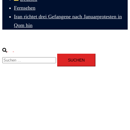
Fernsehen
Iran richtet drei Gefangene nach Januarprotesten in
Qom hin
Suche
Menü
Suchen
umschalten
nach: