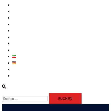
Intern
Atomprogramm
Widerstand
Nahen Osten
Wirtschaft
Presseerklärung
Filme
Über Uns
فارسی
Deutsch
Fernsehen
Iran richtet drei Gefangene nach Januarprotesten in Qom hin
Suche
Suchen
nach: