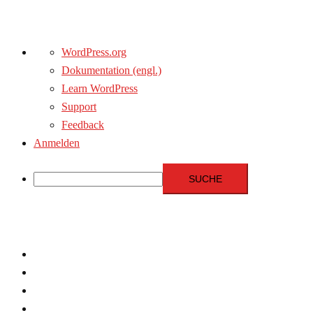
Über
WordPress.org
WordPress
Dokumentation (engl.)
Learn WordPress
Support
Feedback
Anmelden
Suche
Zum
Inhalt
springen
Menschenrechte
Experten
Terrorismus
Fundamentalismus